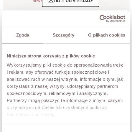
TRY IT ON VIRTUALLY
NEW!
DESCRIPTION
An elegant midi dress made from delicate lace with an
Zgoda
Szczegóły
O plikach cookies
intricate, ornamental pattern. The design features a
fitted slip that ensures comfort and appropriate coverage
while highlighting the structure of the lace. The fitted
top with long sleeves subtly accentuates the figure, while
Niniejsza strona korzysta z plików cookie
the gently flared skirt adds ease and lightness. Sheer
sleeves and the finish of the lower part showcase the
Wykorzystujemy pliki cookie do spersonalizowania treści
decorative character of the fabric, creating an elegant,
i reklam, aby oferować funkcje społecznościowe i
multidimensional effect.
analizować ruch w naszej witrynie. Informacje o tym, jak
The covered neckline and careful finishing make this
korzystasz z naszej witryny, udostępniamy partnerom
dress perfect for special occasions, celebrations and
społecznościowym, reklamowym i analitycznym.
elegant gatherings. A timeless choice for women who
Partnerzy mogą połączyć te informacje z innymi danymi
value classic style and refined detail.
otrzymanymi od Ciebie lub uzyskanymi podczas
• Italian brand TENSION IN.
korzystania z ich usług.
FABRIC / ADDITIONAL INFORMATION
Wybór