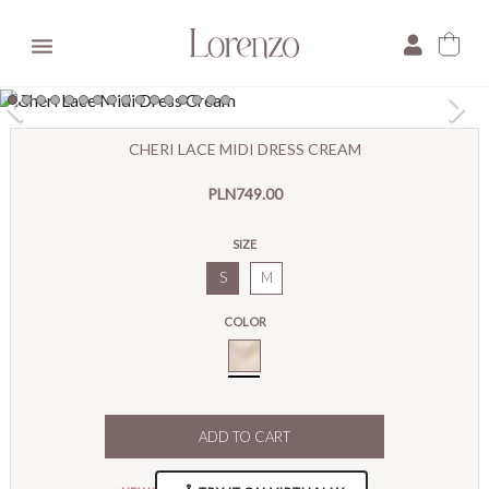

×
CHERI LACE MIDI DRESS CREAM
E-mail:
PLN749.00
Pytanie:
SIZE
S
M
COLOR
Cream
ADD TO CART