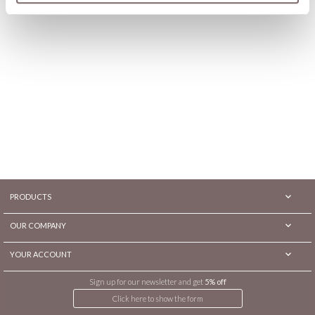

PRODUCTS

OUR COMPANY

YOUR ACCOUNT
Sign up for our newsletter and get
5% off
Click here to show the form