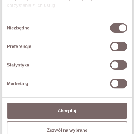
• classic cut
korzystania z ich usług.
• button closure
• lined
Wybór
• classic lapels
Niezbędne
zgody
• two flap pockets
The model is 173 cm tall and is wearing a size M.
Preferencje
SIZES
Statystyka
RETURNS
Marketing
SHIPPING
Ask about product
Akceptuj
YOU MAY ALSO LIKE
Zezwól na wybrane