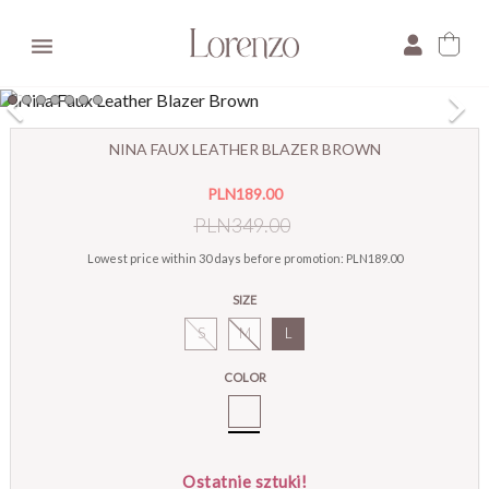

×
NINA FAUX LEATHER BLAZER BROWN
E-mail:
PLN189.00
Pytanie:
PLN349.00
Lowest price within 30 days before promotion:
PLN189.00
SIZE
S
M
L
COLOR
Nina
Marynarka
Ze
Skóry
Ostatnie sztuki!