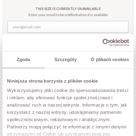
Ekologicznej
Brown
THIS SIZE IS CURRENTLY UNAVAILABLE
Enter your email to be notified when it is available
NOTIFY ME
TRY IT ON VIRTUALLY
NEW!
Zgoda
Szczegóły
O plikach cookies
DESCRIPTION
Niniejsza strona korzysta z plików cookie
Classic shape, strong character. The NINA blazer is a nod
Wykorzystujemy pliki cookie do spersonalizowania treści
to timeless style in an entirely new form. Crafted from
i reklam, aby oferować funkcje społecznościowe i
soft faux leather in a deep bitter-chocolate shade, it
makes an impression from the very first wear. The simple,
analizować ruch w naszej witrynie. Informacje o tym, jak
slightly oversized cut, elegant lapels and flap pockets
korzystasz z naszej witryny, udostępniamy partnerom
create a piece you can style endlessly - from jeans to a
społecznościowym, reklamowym i analitycznym.
satin dress.
Partnerzy mogą połączyć te informacje z innymi danymi
• faux leather
otrzymanymi od Ciebie lub uzyskanymi podczas