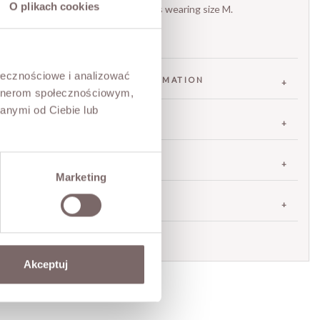
O plikach cookies
The model is 173 cm tall and is wearing size M.
ołecznościowe i analizować
FABRIC / ADDITIONAL INFORMATION
artnerom społecznościowym,
anymi od Ciebie lub
SIZES
RETURNS
Marketing
SHIPPING
Ask about product
Akceptuj