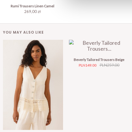
Rumi Trousers Linen Camel
269,00 zł
YOU MAY ALSO LIKE
Beverly Tailored Trousers Beige
Price
Regular
PLN259.00
PLN149.00
price