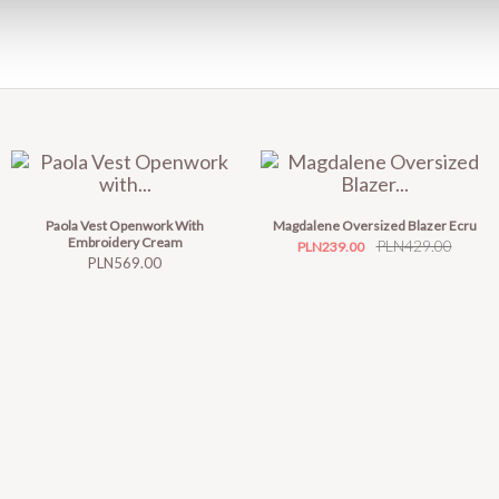
Paola Vest Openwork With
Magdalene Oversized Blazer Ecru
Embroidery Cream
Price
Regular
PLN429.00
PLN239.00
Price
PLN569.00
price