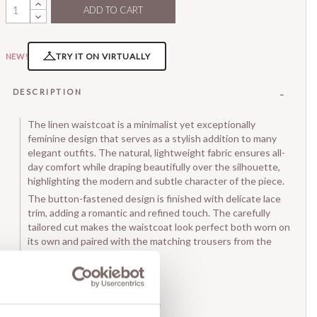
ADD TO CART
TRY IT ON VIRTUALLY
NEW!
DESCRIPTION
The linen waistcoat is a minimalist yet exceptionally
feminine design that serves as a stylish addition to many
elegant outfits. The natural, lightweight fabric ensures all-
day comfort while draping beautifully over the silhouette,
highlighting the modern and subtle character of the piece.
The button-fastened design is finished with delicate lace
trim, adding a romantic and refined touch. The carefully
tailored cut makes the waistcoat look perfect both worn on
its own and paired with the matching trousers from the
same collection.
- Button fastening
- Lace trim
- Italian brand Giorgia Giannini