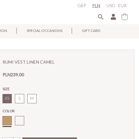
GBP
PLN
USD
EUR

TION
SPECIAL OCCASIONS
GIFT CARD
×
RUMI VEST LINEN CAMEL
PLN239.00
SIZE
XS
S
M
COLOR
Camel