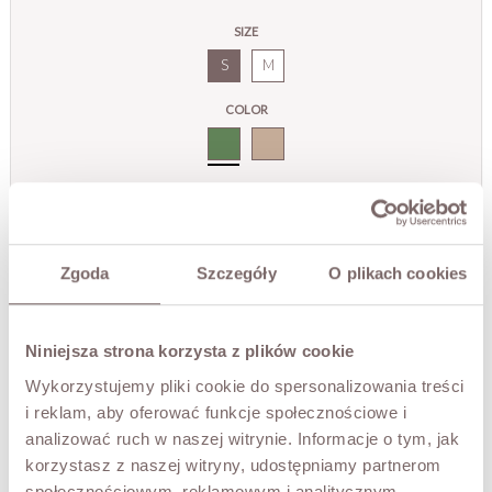
SIZE
S
M
COLOR
Khaki
ADD TO CART
Zgoda
Szczegóły
O plikach cookies
TRY IT ON VIRTUALLY
NEW!
DESCRIPTION
Niniejsza strona korzysta z plików cookie
Wykorzystujemy pliki cookie do spersonalizowania treści
Wide-leg trousers that combine comfort with a modern
design. Made of soft fabric, they fit perfectly and allow for
i reklam, aby oferować funkcje społecznościowe i
ease of movement.
analizować ruch w naszej witrynie. Informacje o tym, jak
The high waist and adjustable drawstring waistband allow
korzystasz z naszej witryny, udostępniamy partnerom
for a custom fit, while the straight leg design visually
społecznościowym, reklamowym i analitycznym.