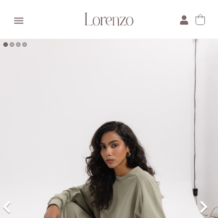

×
E-mail:
Pytanie: