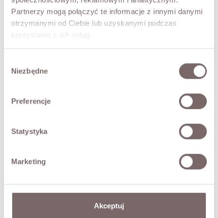
elongates the legs.
Partnerzy mogą połączyć te informacje z innymi danymi
– wide, straight leg
otrzymanymi od Ciebie lub uzyskanymi podczas
– high waist
korzystania z ich usług.
– elastic waistband with drawstring
– soft, comfortable fabric
Wybór
– perfect for wearing together or separately
Niezbędne
zgody
Model is 173 cm tall and is wearing size S
Preferencje
FABRIC / ADDITIONAL INFORMATION
Statystyka
SIZES
RETURNS
Marketing
SHIPPING
Akceptuj
Ask about product