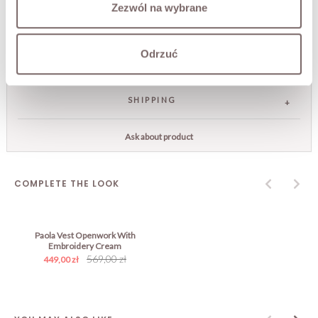
Zezwól na wybrane
SIZES
Odrzuć
RETURNS
SHIPPING
Ask about product
COMPLETE THE LOOK
Paola Vest Openwork With
Embroidery Cream
569,00 zł
449,00 zł