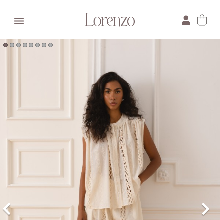

×
E-mail:
Pytanie: