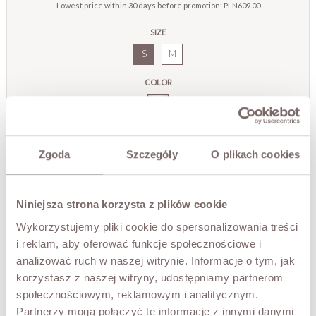
Lowest price within 30 days before promotion:
PLN609.00
SIZE
S
M
COLOR
Cream
Zgoda
Szczegóły
O plikach cookies
ADD TO CART
TRY IT ON VIRTUALLY
NEW!
Niniejsza strona korzysta z plików cookie
Wykorzystujemy pliki cookie do spersonalizowania treści
DESCRIPTION
i reklam, aby oferować funkcje społecznościowe i
analizować ruch w naszej witrynie. Informacje o tym, jak
Paola trousers captivate with their delicate design and
carefully crafted details, giving them an exceptionally
korzystasz z naszej witryny, udostępniamy partnerom
feminine character. The style is enhanced with striking
społecznościowym, reklamowym i analitycznym.
openwork inserts and subtle embroidery, creating a light
Partnerzy mogą połączyć te informacje z innymi danymi