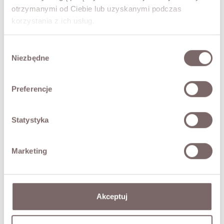
and elegant look.
otrzymanymi od Ciebie lub uzyskanymi podczas
The wide-leg silhouette drapes beautifully with every
korzystania z ich usług.
movement, ensuring comfort and effortless styling. An
elasticated waistband provides a comfortable fit, while
the lightweight design makes these trousers perfect for
Wybór
everyday wear, summer getaways, and family celebrations
Niezbędne
zgody
alike.
Paola trousers create a stunning coordinated set with
the matching vest from the same collection, but they also
Preferencje
pair beautifully with simple tops, shirts, and lightweight
knitwear.
- Wide-leg design
Statystyka
- Elasticated waistband
- Openwork inserts
Marketing
- Embroidered details
- Italian brand Have One
The model is 173 cm tall and is wearing size S.
Akceptuj
FABRIC / ADDITIONAL INFORMATION