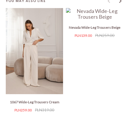
YOU MAY ALSO LIKE
Nevada Wide-Leg Trousers Beige
Price
Regular
PLN259.00
PLN139.00
price
1067 Wide-Leg Trousers Cream
Price
Regular
PLN319.00
PLN259.00
price