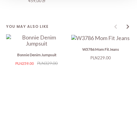
459,00 zł
YOU MAY ALSO LIKE
W3786 Mom Fit Jeans
Bonnie Denim Jumpsuit
Price
PLN229.00
Price
Regular
PLN329.00
PLN259.00
price