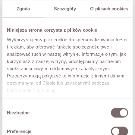
XS
S
M
L
XL
Zgoda
Szczegóły
O plikach cookies
COLOR
Blue
Niniejsza strona korzysta z plików cookie
Wykorzystujemy pliki cookie do spersonalizowania treści
ADD TO CART
i reklam, aby oferować funkcje społecznościowe i
analizować ruch w naszej witrynie. Informacje o tym, jak
korzystasz z naszej witryny, udostępniamy partnerom
TRY IT ON VIRTUALLY
NEW!
społecznościowym, reklamowym i analitycznym.
Partnerzy mogą połączyć te informacje z innymi danymi
DESCRIPTION
otrzymanymi od Ciebie lub uzyskanymi podczas
korzystania z ich usług.
Fashionable balloon-cut trousers that combine modern
style with comfort.
• Zipper and button closure,
Wybór
• Wide legs,
Niezbędne
zgody
• Mid-rise,
• Five pockets.
Preferencje
The model is 173 cm tall and wears a size M.