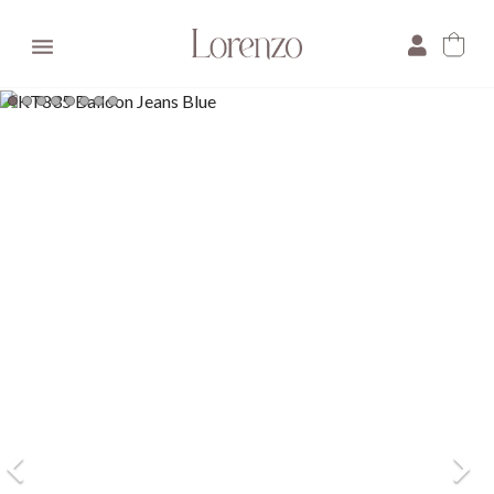

×
E-mail:
Pytanie: