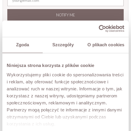
NOTIFY ME
TRY IT ON VIRTUALLY
NEW!
Zgoda
Szczegóły
O plikach cookies
DESCRIPTION
High-rise denim jeans in a barrel cut. A relaxed fit through
the hips with wide, rounded legs that taper at the hem.
Niniejsza strona korzysta z plików cookie
Zip and button fastening, five pockets.
Wykorzystujemy pliki cookie do spersonalizowania treści
The model is 173 cm tall and is wearing a size M (38).
i reklam, aby oferować funkcje społecznościowe i
analizować ruch w naszej witrynie. Informacje o tym, jak
FABRIC / ADDITIONAL INFORMATION
korzystasz z naszej witryny, udostępniamy partnerom
społecznościowym, reklamowym i analitycznym.
Partnerzy mogą połączyć te informacje z innymi danymi
SIZES
otrzymanymi od Ciebie lub uzyskanymi podczas
korzystania z ich usług.
RETURNS