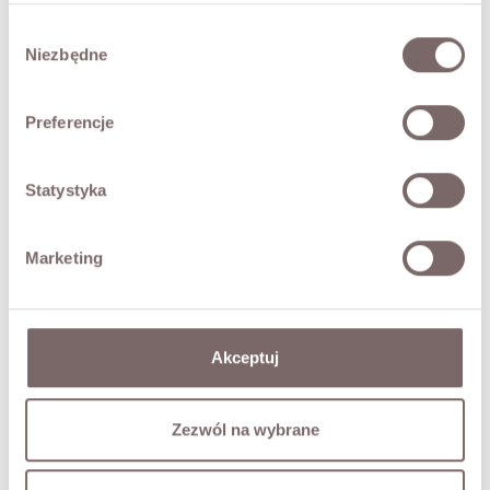
Wybór
SHIPPING
Niezbędne
zgody
Ask about product
Preferencje
COMPLETE THE LOOK
Statystyka
Nico Alpaca Cardigan Beige
Marketing
369,00 zł
Akceptuj
YOU MAY ALSO LIKE
Zezwól na wybrane
W3276 Mom Fit Jeans Chocolate
SK2510 Flared Jeans Dark Blue