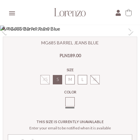

×
MG685 BARREL JEANS BLUE
E-mail:
PLN189.00
Pytanie:
SIZE
XS
S
M
L
XL
COLOR
MG685
Spodnie
Jeansowe
Barrel
THIS SIZE IS CURRENTLY UNAVAILABLE
Blue
Enter your email to be notified when it is available