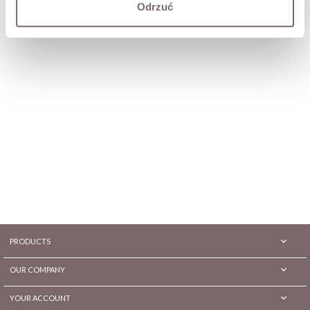
Price
Price
PLN239.00
PLN229.00
Odrzuć

PRODUCTS

OUR COMPANY

YOUR ACCOUNT