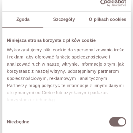
SIZE
S/M
M/L
Zgoda
Szczegóły
O plikach cookies
COLOR
Camel
Niniejsza strona korzysta z plików cookie
Wykorzystujemy pliki cookie do spersonalizowania treści
i reklam, aby oferować funkcje społecznościowe i
ADD TO CART
analizować ruch w naszej witrynie. Informacje o tym, jak
korzystasz z naszej witryny, udostępniamy partnerom
TRY IT ON VIRTUALLY
NEW!
społecznościowym, reklamowym i analitycznym.
Partnerzy mogą połączyć te informacje z innymi danymi
DESCRIPTION
otrzymanymi od Ciebie lub uzyskanymi podczas
korzystania z ich usług.
Relaxed fit trousers made of a perforated, faux suede
fabric. Featuring an elastic waistband for comfort and a
Wybór
snug fit, these trousers feature practical side pockets.
Niezbędne
Straight, slightly looser legs lend a modern touch and are
zgody
perfect for everyday wear.