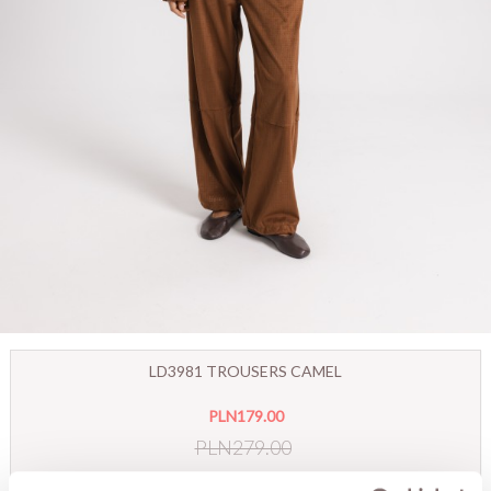
LD3981 TROUSERS CAMEL
PLN179.00
PLN279.00
Lowest price within 30 days before promotion:
PLN279.00