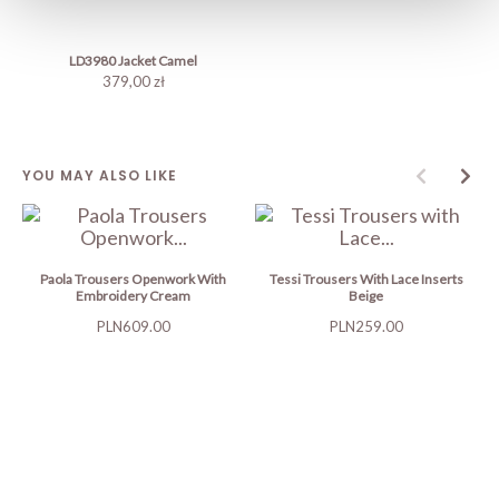
LD3980 Jacket Camel
379,00 zł
YOU MAY ALSO LIKE
Paola Trousers Openwork With
Tessi Trousers With Lace Inserts
Embroidery Cream
Beige
Price
Price
PLN609.00
PLN259.00