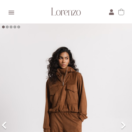

×
E-mail:
Pytanie: