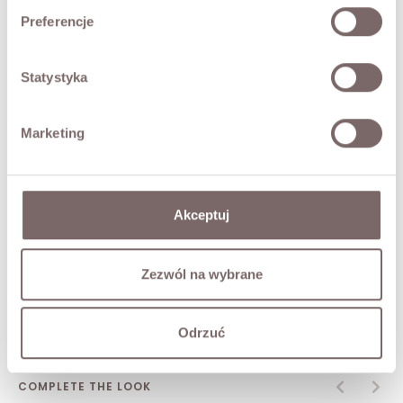
• Elastic waistband with inner drawstrings,
Preferencje
• Side pockets,
• Elasticated cuffs with adjustable drawstrings.
Brand: Lumina. Model is 173 cm tall and wears a size M/L.
Statystyka
FABRIC / ADDITIONAL INFORMATION
Marketing
SIZES
Akceptuj
RETURNS
Zezwól na wybrane
SHIPPING
Ask about product
Odrzuć
COMPLETE THE LOOK