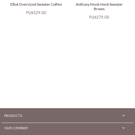
Elliot Oversized Sweater Coffee
Anthony Mock-Neck Sweater
Brown
Price
PLN329.00
Price
PLN279.00

PRODUCTS

OUR COMPANY