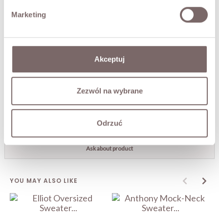
• a gentle shedding of fibres is entirely natural.
Marketing
FABRIC / ADDITIONAL INFORMATION
Akceptuj
SIZES
Zezwól na wybrane
RETURNS
Odrzuć
SHIPPING
Ask about product
YOU MAY ALSO LIKE