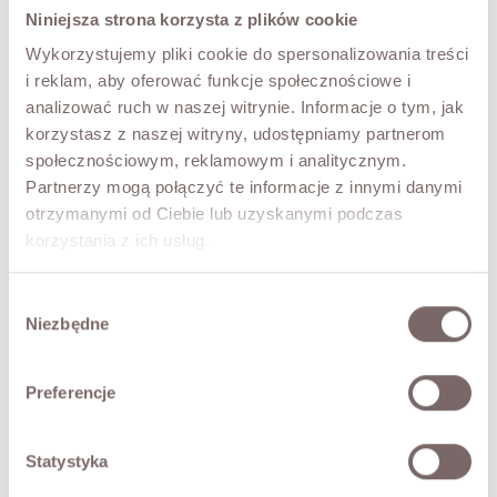
UNI
Niniejsza strona korzysta z plików cookie
Wykorzystujemy pliki cookie do spersonalizowania treści
COLOR
i reklam, aby oferować funkcje społecznościowe i
Brown
analizować ruch w naszej witrynie. Informacje o tym, jak
korzystasz z naszej witryny, udostępniamy partnerom
społecznościowym, reklamowym i analitycznym.
ADD TO CART
Partnerzy mogą połączyć te informacje z innymi danymi
otrzymanymi od Ciebie lub uzyskanymi podczas
Ostatnie sztuki!
korzystania z ich usług.
TRY IT ON VIRTUALLY
NEW!
Wybór
Niezbędne
DESCRIPTION
zgody
A mohair sweater with a ribbed knit, made with 81% kid
Preferencje
mohair. Soft, warm and delicate. A dropped shoulder line
and a round neckline. A wonderful choice for those who
value style, quality and everyday comfort.
Statystyka
• Italian make,
• long puff sleeves,