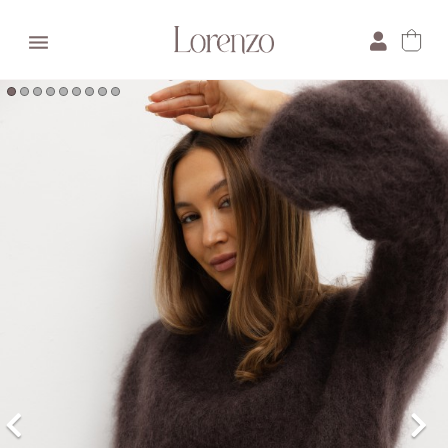

×
E-mail:
Pytanie: