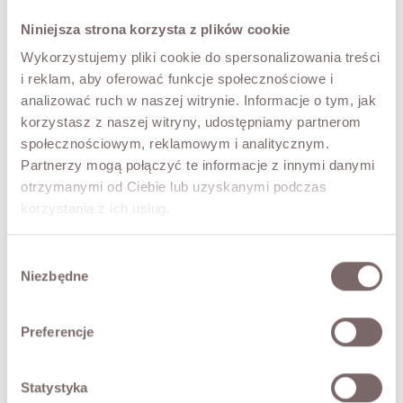
UNI
Niniejsza strona korzysta z plików cookie
COLOR
Wykorzystujemy pliki cookie do spersonalizowania treści
Cream
i reklam, aby oferować funkcje społecznościowe i
analizować ruch w naszej witrynie. Informacje o tym, jak
korzystasz z naszej witryny, udostępniamy partnerom
ADD TO CART
społecznościowym, reklamowym i analitycznym.
Partnerzy mogą połączyć te informacje z innymi danymi
TRY IT ON VIRTUALLY
NEW!
otrzymanymi od Ciebie lub uzyskanymi podczas
korzystania z ich usług.
DESCRIPTION
Wybór
An elegant knit set crafted from a soft, pleasant-to-the-
Niezbędne
zgody
touch yarn of merino wool, cashmere and viscose. Its
minimalist form makes the James set a timeless staple in
your wardrobe.
Preferencje
• made in Italy,
• trousers: elasticated waist, wide straight legs, smooth
Statystyka
knit,