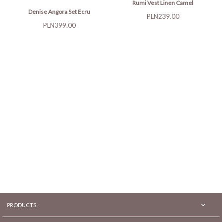
Rumi Vest Linen Camel
Denise Angora Set Ecru
Price
PLN239.00
Price
PLN399.00

PRODUCTS