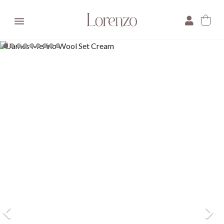

×
E-mail:
Pytanie: