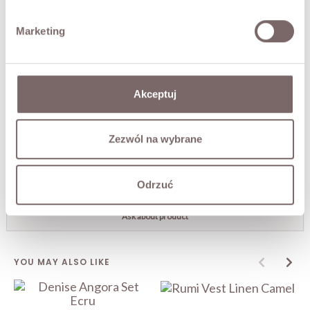
• sweater: mock neck, relaxed cut, dropped shoulder line.
The model is 173 cm tall.
Marketing
FABRIC / ADDITIONAL INFORMATION
Akceptuj
SIZES
Zezwól na wybrane
RETURNS
SHIPPING
Odrzuć
Ask about product
YOU MAY ALSO LIKE