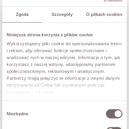
TRY IT ON VIRTUALLY
NEW!
Zgoda
Szczegóły
O plikach cookies
DESCRIPTION
The skirt is a minimalist and exceptionally elegant design
that captivates with its lightness and softly flowing
Niniejsza strona korzysta z plików cookie
fabric. The delicate material drapes beautifully over the
Wykorzystujemy pliki cookie do spersonalizowania treści
silhouette, creating a feminine and harmonious effect
i reklam, aby oferować funkcje społecznościowe i
with every movement. The simple satin silhouette gives
the piece a modern and timeless character, making it
analizować ruch w naszej witrynie. Informacje o tym, jak
perfect for both everyday and more elegant styling.
korzystasz z naszej witryny, udostępniamy partnerom
The elastic waistband ensures a comfortable fit and all-
społecznościowym, reklamowym i analitycznym.
day ease of wear. The midi length and gently flared hem
Partnerzy mogą połączyć te informacje z innymi danymi
highlight the subtle and feminine nature of the design.
otrzymanymi od Ciebie lub uzyskanymi podczas
The skirt pairs perfectly with an oversized sweater, a
korzystania z ich usług.
classic top, or an elegant blazer.
- Satin fabric
Wybór
- Midi length
Niezbędne
zgody
- Elastic waistband
- Minimalist silhouette