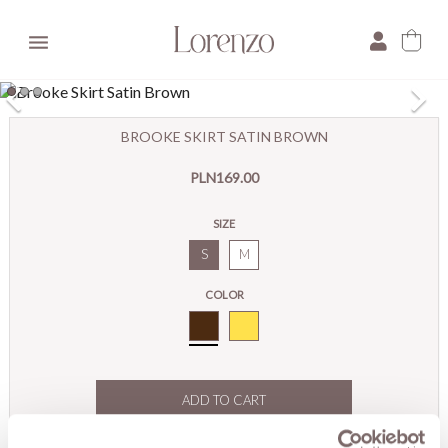

×
BROOKE SKIRT SATIN BROWN
E-mail:
PLN169.00
Pytanie:
SIZE
S
M
COLOR
Brown
ADD TO CART