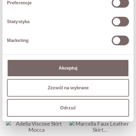
- Italian brand Giorgia Giannini
Preferencje
The model is 173 cm tall and is wearing size M.
Statystyka
FABRIC / ADDITIONAL INFORMATION
Marketing
SIZES
RETURNS
Akceptuj
SHIPPING
Zezwól na wybrane
Ask about product
Odrzuć
YOU MAY ALSO LIKE