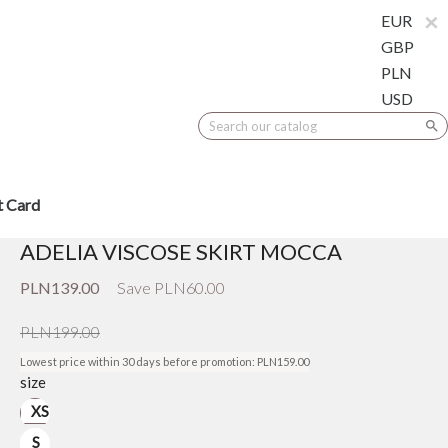
×
×
EUR
GBP
PLN
USD

t Card
ADELIA VISCOSE SKIRT MOCCA
PLN139.00
Save PLN60.00
PLN199.00
Lowest price within 30 days before promotion:
PLN159.00
size
XS
S