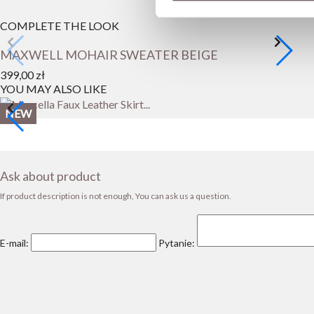
COMPLETE THE LOOK
MAXWELL MOHAIR SWEATER BEIGE
399,00 zł
YOU MAY ALSO LIKE
NEW
Ask about product
If product description is not enough, You can ask us a question.
E-mail:
Pytanie: