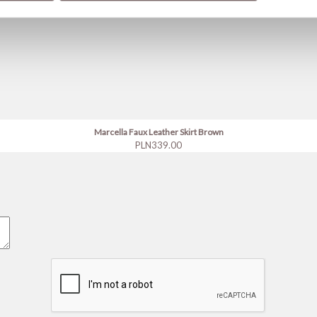
Marcella Faux Leather Skirt Brown
Price
PLN339.00