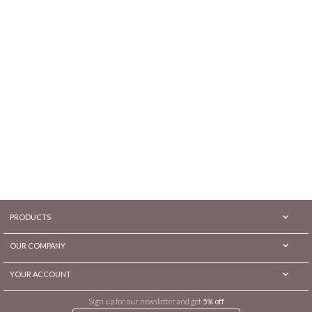

PRODUCTS

OUR COMPANY

YOUR ACCOUNT
Sign up for our newsletter and get
5% off