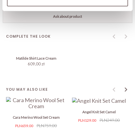
SHIPPING
Ask about product
COMPLETE THE LOOK
Matilde Shirt Lace Cream
609,00 zł
YOU MAY ALSO LIKE
Angel Knit Set Camel
Cara Merino Wool Set Cream
Price
Regular
PLN249.00
PLN129.00
Price
Regular
PLN759.00
PLN659.00
price
price