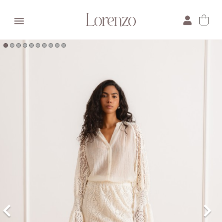

×
E-mail:
Pytanie: