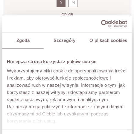
S
M
COLOR
Cream
Zgoda
Szczegóły
O plikach cookies
ADD TO CART
Niniejsza strona korzysta z plików cookie
TRY IT ON VIRTUALLY
NEW!
Wykorzystujemy pliki cookie do spersonalizowania treści
DESCRIPTION
i reklam, aby oferować funkcje społecznościowe i
analizować ruch w naszej witrynie. Informacje o tym, jak
The Arlette Skirt is an exceptionally feminine design that
korzystasz z naszej witryny, udostępniamy partnerom
captivates with its romantic character and striking lace
społecznościowym, reklamowym i analitycznym.
texture. The delicate openwork pattern adds lightness
Partnerzy mogą połączyć te informacje z innymi danymi
and subtle elegance, creating an exceptionally stylish and
otrzymanymi od Ciebie lub uzyskanymi podczas
refined effect. The silhouette drapes beautifully over the
figure, highlighting its softness and feminine charm.
korzystania z ich usług.
The model features a built-in lining that ensures comfort
and perfect coverage while maintaining the airy and