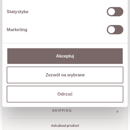
• leopard-print lining
• waist belt
Statystyka
• double-breasted closure
• wide collar with lapels
Marketing
• epaulettes and straps at the cuffs
• Made in Poland
The model is 173 cm tall and is wearing a size M.
Akceptuj
FABRIC / ADDITIONAL INFORMATION
Zezwól na wybrane
SIZES
Odrzuć
RETURNS
SHIPPING
Ask about product