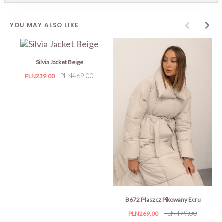
YOU MAY ALSO LIKE
Silvia Jacket Beige
Price
Regular
PLN469.00
PLN239.00
price
B672 Płaszcz Pikowany Ecru
Price
Regular
PLN479.00
PLN269.00