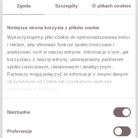
XS
S
M
L
Zgoda
Szczegóły
O plikach cookies
COLOR
Beige
Niniejsza strona korzysta z plików cookie
Wykorzystujemy pliki cookie do spersonalizowania treści
i reklam, aby oferować funkcje społecznościowe i
ADD TO CART
analizować ruch w naszej witrynie. Informacje o tym, jak
korzystasz z naszej witryny, udostępniamy partnerom
TRY IT ON VIRTUALLY
NEW!
społecznościowym, reklamowym i analitycznym.
Partnerzy mogą połączyć te informacje z innymi danymi
DESCRIPTION
otrzymanymi od Ciebie lub uzyskanymi podczas
korzystania z ich usług.
An elegant trench coat with a timeless cut that pairs a
classic form with a striking accent in the shape of a
leopard-print lining. The carefully tailored silhouette
Wybór
drapes beautifully on the body, while the tie at the waist
Niezbędne
zgody
accentuates its proportions. A versatile piece that works
in both everyday and more elegant outfits.
Preferencje
• classic trench silhouette in a midi length