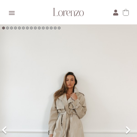

×
E-mail:
Pytanie: