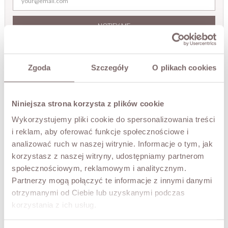
NOTIFY ME
TRY IT ON VIRTUALLY
NEW!
Zgoda
Szczegóły
O plikach cookies
DESCRIPTION
The ANDRE coat in a trench-style cut. Mid-length, with a
Niniejsza strona korzysta z plików cookie
snap closure and the option to tie it with the included
Wykorzystujemy pliki cookie do spersonalizowania treści
belt. The coat is lined, with a back vent for ease of
movement. Decorative strap with snaps at the cuffs and
i reklam, aby oferować funkcje społecznościowe i
zip-up pockets at the sides. A very original everyday piece
analizować ruch w naszej witrynie. Informacje o tym, jak
- with jeans or joggers, yet equally perfect for an elegant
korzystasz z naszej witryny, udostępniamy partnerom
outfit. A trench is a must-have among the coats in your
społecznościowym, reklamowym i analitycznym.
wardrobe. Made in Poland, with a very high-quality finish.
Partnerzy mogą połączyć te informacje z innymi danymi
The model is 173 cm tall and is wearing a size S.
otrzymanymi od Ciebie lub uzyskanymi podczas
korzystania z ich usług.
FABRIC / ADDITIONAL INFORMATION