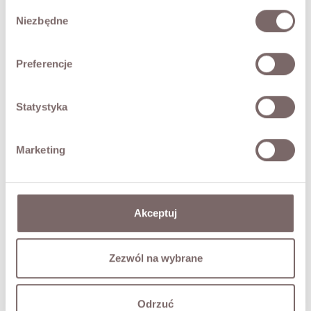
Wybór
Niezbędne
SIZES
zgody
RETURNS
Preferencje
SHIPPING
Statystyka
Ask about product
Marketing
YOU MAY ALSO LIKE
Akceptuj
LD5066 Faux Leather Coat Brown
Zezwól na wybrane
Price
PLN599.00
Odrzuć