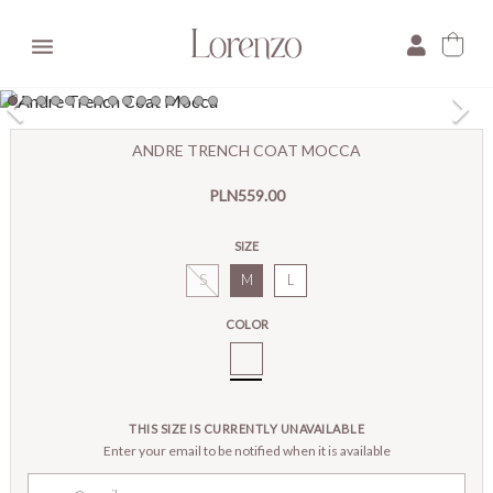

×
ANDRE TRENCH COAT MOCCA
E-mail:
PLN559.00
Pytanie:
SIZE
S
M
L
COLOR
Andre
Trencz
Mocca
THIS SIZE IS CURRENTLY UNAVAILABLE
Enter your email to be notified when it is available