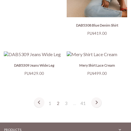
DAB5308 Blue Denim Shirt
Price
PLN419.00
DAB5309 Jeans Wide Leg
Mery Shirt Lace Cream
Price
Price
PLN429.00
PLN499.00


1
2
3
…
41

PRODUCTS