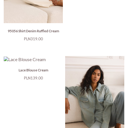
95056 Shirt Denim Ruffled Cream
Price
PLN319.00
Lace Blouse Cream
Price
PLN139.00