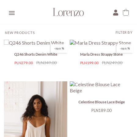

FILTER BY
NEW PRODUCTS
-nan %
-nan %
Q246 Shorts Denim White
Marla Dress Strappy Stone
Price
Regular
PLN349.00
Price
Regular
PLN249.00
PLN279.00
PLN199.00
price
price
Celestine Blouse Lace Beige
Price
PLN189.00