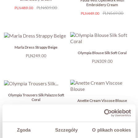
Paola Vest Openwork With
Embroidery Cream
Price
Regular
PLN609.00
PLN489.00
Price
Regular
PLN569.00
price
PLN449.00
price
Marla Dress Strappy Beige
Olympia Blouse Silk Soft Coral
Price
PLN249.00
Price
PLN309.00
Olympia Trousers Silk Palazzo Soft
Coral
Anette Cream Viscose Blouse
Price
PLN439.00
Price
PLN539.00
Zgoda
Szczegóły
O plikach cookies