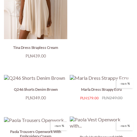
Tina Dress Strapless Cream
Price
PLN439.00
-nan %
Q246 Shorts Denim Brown
Marla Dress Strappy Ecru
Price
Price
Regular
PLN249.00
PLN349.00
PLN179.00
price
-nan %
-nan %
Paola Trousers Openwork With
Embroidery Cream