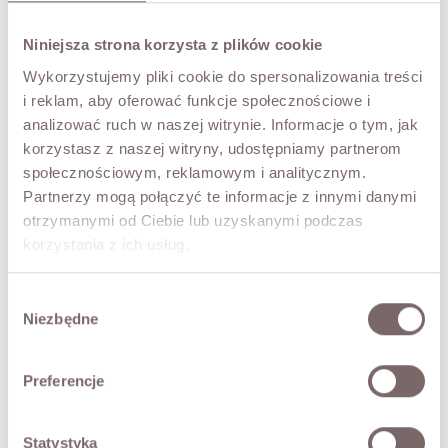
Juliette Lace Blouse Cream
Lace Blouse Beige
Price
Price
PLN529.00
PLN139.00
Niniejsza strona korzysta z plików cookie
Wykorzystujemy pliki cookie do spersonalizowania treści
i reklam, aby oferować funkcje społecznościowe i
analizować ruch w naszej witrynie. Informacje o tym, jak
-nan %
korzystasz z naszej witryny, udostępniamy partnerom
Fiora Blouse Lace Cream
Marietta Dress Lace Beige
społecznościowym, reklamowym i analitycznym.
Price
Regular
PLN249.00
Price
PLN259.00
PLN169.00
Partnerzy mogą połączyć te informacje z innymi danymi
price
otrzymanymi od Ciebie lub uzyskanymi podczas
korzystania z ich usług.
-nan %
Gabriela Blouse Lace White
Wybór
Price
Regular
PLN239.00
Niezbędne
PLN169.00
zgody
price
Preferencje
Statystyka