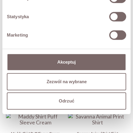
- Tie at the neckline
Statystyka
FABRIC / ADDITIONAL INFORMATION
Marketing
SIZES
RETURNS
Akceptuj
SHIPPING
Zezwól na wybrane
Ask about product
Odrzuć
YOU MAY ALSO LIKE