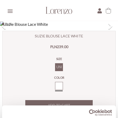

×
SUZIE BLOUSE LACE WHITE
E-mail:
PLN239.00
Pytanie:
SIZE
UNI
COLOR
White
ADD TO CART