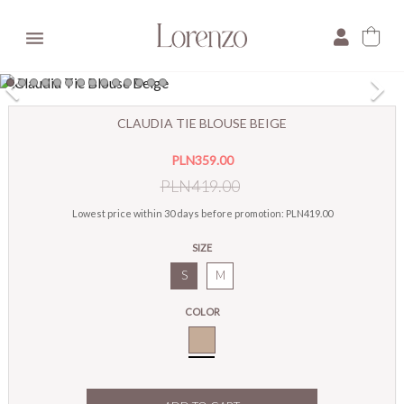

×
CLAUDIA TIE BLOUSE BEIGE
E-mail:
PLN359.00
Pytanie:
PLN419.00
Lowest price within 30 days before promotion:
PLN419.00
SIZE
S
M
COLOR
Beige