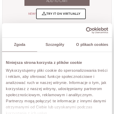
ADD TO CART
TRY IT ON VIRTUALLY
NEW!
DESCRIPTION
An elegant and remarkably feminine piece with a romantic
feel. Crafted from delicate openwork lace in a warm beige
Zgoda
Szczegóły
O plikach cookies
tone that beautifully flatters the complexion and fits
naturally into a spring colour palette.
The tie at the neck, shaped into a subtle bow, lends the
Niniejsza strona korzysta z plików cookie
look lightness and chic. Puff sleeves with gentle ruching
and refined details make this blouse look exceptional,
Wykorzystujemy pliki cookie do spersonalizowania treści
whether paired with jeans for everyday or styled for a
i reklam, aby oferować funkcje społecznościowe i
more elegant occasion.
analizować ruch w naszej witrynie. Informacje o tym, jak
• Italian product by MOTEL
korzystasz z naszej witryny, udostępniamy partnerom
The model is 173 cm tall and is wearing a size M.
społecznościowym, reklamowym i analitycznym.
Partnerzy mogą połączyć te informacje z innymi danymi
otrzymanymi od Ciebie lub uzyskanymi podczas
FABRIC / ADDITIONAL INFORMATION
korzystania z ich usług.