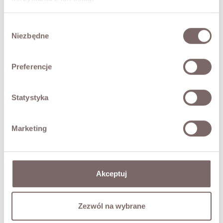
SIZES
Wybór
Niezbędne
zgody
RETURNS
Preferencje
SHIPPING
Statystyka
Ask about product
Marketing
COMPLETE THE LOOK
Akceptuj
YOU MAY ALSO LIKE
Zezwól na wybrane