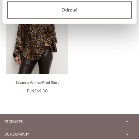
Selena Embroidered Blouse
Cream
Odrzuć
Price
PLN399.00
Savanna Animal Print Shirt
Price
PLN369.00

PRODUCTS

OUR COMPANY