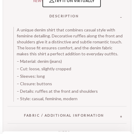
TRY IT ON VIRTUALLY
NEW!
DESCRIPTION
A unique denim shirt that combines casual style with
feminine detailing. Decorative ruffles along the front and
shoulders give it a distinctive and subtle romantic touch.
The loose fit ensures comfort, and the denim fabric
makes this shirt a perfect addition to everyday outfits.
– Material: denim (jeans)
– Cut: loose, slightly cropped
– Sleeves: long
– Closure: buttons
– Details: ruffles at the front and shoulders
– Style: casual, feminine, modern
FABRIC / ADDITIONAL INFORMATION
SIZES