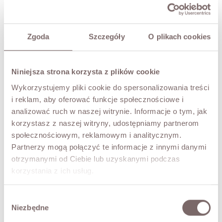
RETURNS
Zgoda
Szczegóły
O plikach cookies
SHIPPING
Niniejsza strona korzysta z plików cookie
Ask about product
Wykorzystujemy pliki cookie do spersonalizowania treści
i reklam, aby oferować funkcje społecznościowe i
analizować ruch w naszej witrynie. Informacje o tym, jak
COMPLETE THE LOOK
korzystasz z naszej witryny, udostępniamy partnerom
społecznościowym, reklamowym i analitycznym.
56007 Relaxed Jeans Cream
Partnerzy mogą połączyć te informacje z innymi danymi
249,00 zł
otrzymanymi od Ciebie lub uzyskanymi podczas
korzystania z ich usług.
YOU MAY ALSO LIKE
Wybór
Niezbędne
zgody