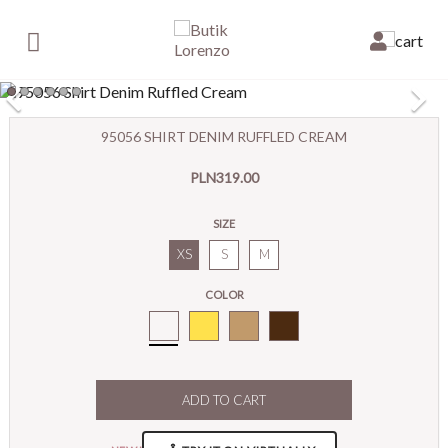

×
95056 SHIRT DENIM RUFFLED CREAM
E-mail:
PLN319.00
Pytanie:
SIZE
XS
S
M
COLOR
Cream
ADD TO CART