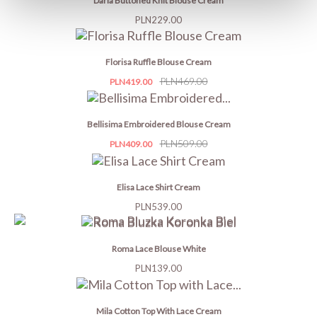
Daria Buttoned Knit Blouse Cream
Price
PLN229.00
Florisa Ruffle Blouse Cream
Price
Regular
PLN469.00
PLN419.00
price
Bellisima Embroidered Blouse Cream
Price
Regular
PLN509.00
PLN409.00
price
Elisa Lace Shirt Cream
Price
PLN539.00
Roma Lace Blouse White
Price
PLN139.00
Mila Cotton Top With Lace Cream