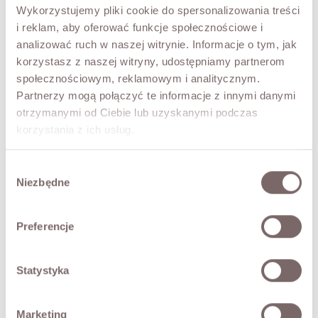
TRY IT ON VIRTUALLY
NEW!
Wykorzystujemy pliki cookie do spersonalizowania treści
i reklam, aby oferować funkcje społecznościowe i
DESCRIPTION
analizować ruch w naszej witrynie. Informacje o tym, jak
korzystasz z naszej witryny, udostępniamy partnerom
A classic white shirt with an original tie detail.
społecznościowym, reklamowym i analitycznym.
• button fastening,
Partnerzy mogą połączyć te informacje z innymi danymi
• sleeves finished with a longer cuff,
otrzymanymi od Ciebie lub uzyskanymi podczas
• made by the Italian brand TENSIONE In.
korzystania z ich usług.
The model is 173 cm tall and is wearing a size M.
Wybór
Niezbędne
FABRIC / ADDITIONAL INFORMATION
zgody
SIZES
Preferencje
RETURNS
Statystyka
SHIPPING
Marketing