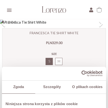

×
FRANCESCA TIE SHIRT WHITE
E-mail:
PLN329.00
Pytanie:
SIZE
S
M
COLOR
White
Zgoda
Szczegóły
O plikach cookies
ADD TO CART
Niniejsza strona korzysta z plików cookie