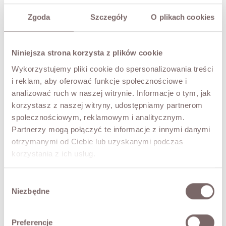
TRY IT ON VIRTUALLY
NEW!
Zgoda
Szczegóły
O plikach cookies
DESCRIPTION
A striking blouse with a tie detail.
Niniejsza strona korzysta z plików cookie
• made by the Italian brand Tensione In,
Wykorzystujemy pliki cookie do spersonalizowania treści
• a lightweight, flowing material known as rayon,
i reklam, aby oferować funkcje społecznościowe i
• wide puff sleeves with gathers and cuffs.
analizować ruch w naszej witrynie. Informacje o tym, jak
The model is 173 cm tall and is wearing a size M.
korzystasz z naszej witryny, udostępniamy partnerom
społecznościowym, reklamowym i analitycznym.
Partnerzy mogą połączyć te informacje z innymi danymi
FABRIC / ADDITIONAL INFORMATION
otrzymanymi od Ciebie lub uzyskanymi podczas
korzystania z ich usług.
SIZES
Wybór
RETURNS
Niezbędne
zgody
SHIPPING
Preferencje