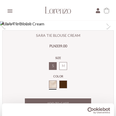

×
SARA TIE BLOUSE CREAM
E-mail:
PLN339.00
Pytanie:
SIZE
S
M
COLOR
Cream
ADD TO CART