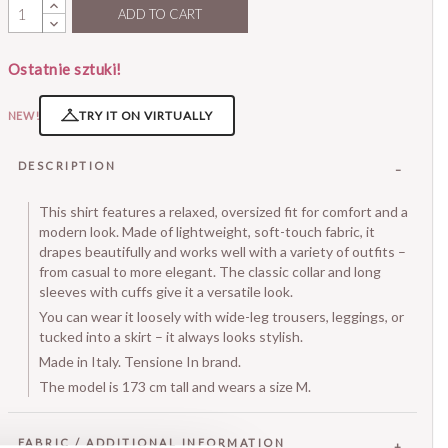
ADD TO CART
Ostatnie sztuki!
TRY IT ON VIRTUALLY
NEW!
DESCRIPTION
This shirt features a relaxed, oversized fit for comfort and a
modern look. Made of lightweight, soft-touch fabric, it
drapes beautifully and works well with a variety of outfits –
from casual to more elegant. The classic collar and long
sleeves with cuffs give it a versatile look.
You can wear it loosely with wide-leg trousers, leggings, or
tucked into a skirt – it always looks stylish.
Made in Italy. Tensione In brand.
The model is 173 cm tall and wears a size M.
FABRIC / ADDITIONAL INFORMATION