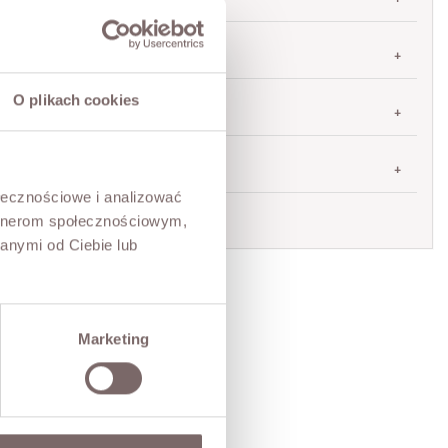
SIZES
O plikach cookies
RETURNS
SHIPPING
ołecznościowe i analizować
Ask about product
artnerom społecznościowym,
anymi od Ciebie lub
Marketing