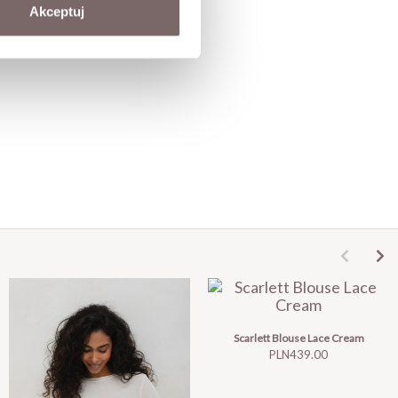
Akceptuj
Scarlett Blouse Lace Cream
Price
PLN439.00