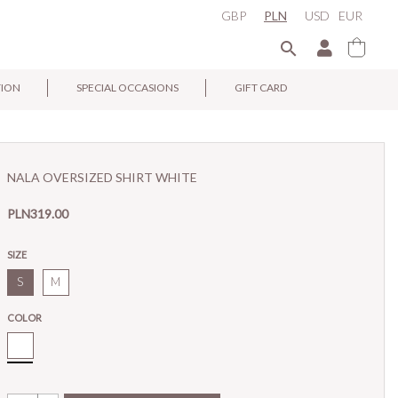
GBP
PLN
USD
EUR

TION
SPECIAL OCCASIONS
GIFT CARD
×
NALA OVERSIZED SHIRT WHITE
PLN319.00
SIZE
S
M
COLOR
White