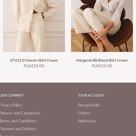
KT6121H Denim Shirt Cream
Margaret Silk Blend Shirt Cream
Price
Price
PLN229.00
PLN559.00
OUR COMPANY
YOUR ACCOUNT
Privacy Policy
Personal info
Returns and Complaints
Orders
Terms and Conditions
Addresses
Payment and Delivery