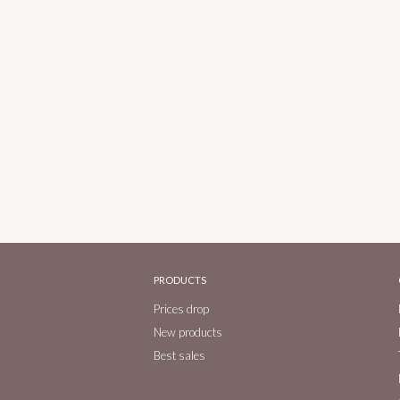
PRODUCTS
Prices drop
New products
Best sales