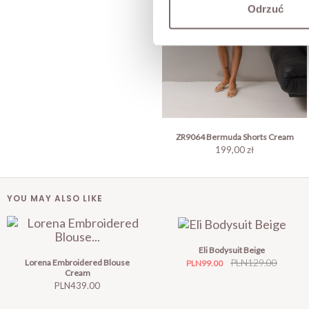
Odrzuć
ZR9064 Bermuda Shorts Cream
199,00 zł
YOU MAY ALSO LIKE
Eli Bodysuit Beige
Price
Regular
PLN129.00
Lorena Embroidered Blouse
PLN99.00
Cream
price
Price
PLN439.00