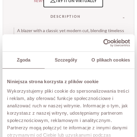
TRY IT ON VIRTUALLY
NEW!
DESCRIPTION
A blazer with a classic yet modern cut, blending timeless
elegance with bold character. Gentle waist shaping subtly
flatters the figure, while lightly widened shoulders add
structure and strength. The model fastens with a button
and features lapels and practical flap pockets. Perfect for
Zgoda
Szczegóły
O plikach cookies
the office and for casual looks alike - with jeans or a knit
top.
• fitted cut with gentle waist shaping (adjustable at the
back)
Niniejsza strona korzysta z plików cookie
• classic lapels
Wykorzystujemy pliki cookie do spersonalizowania treści
• button closure
i reklam, aby oferować funkcje społecznościowe i
• flap pockets
analizować ruch w naszej witrynie. Informacje o tym, jak
• Made in Poland
korzystasz z naszej witryny, udostępniamy partnerom
The model is 173 cm tall and is wearing a size M.
społecznościowym, reklamowym i analitycznym.
Partnerzy mogą połączyć te informacje z innymi danymi
otrzymanymi od Ciebie lub uzyskanymi podczas
SIZES