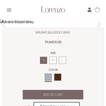

×
BRUNO BLAZER GRAY
E-mail:
PLN459.00
Pytanie:
SIZE
S
M
L
COLOR
Grey
ADD TO CART