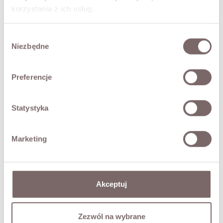
korzystania z ich usług.
RETURNS
Wybór
Niezbędne
zgody
SHIPPING
Preferencje
Ask about product
Statystyka
COMPLETE THE LOOK
Marketing
Bruno Trousers Grey
299,00 zł
Akceptuj
YOU MAY ALSO LIKE
Zezwól na wybrane