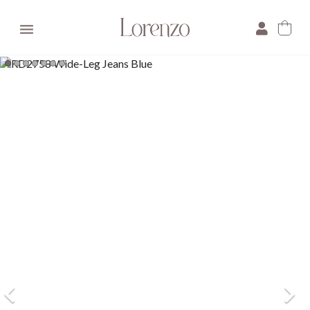

×
E-mail:
Pytanie: