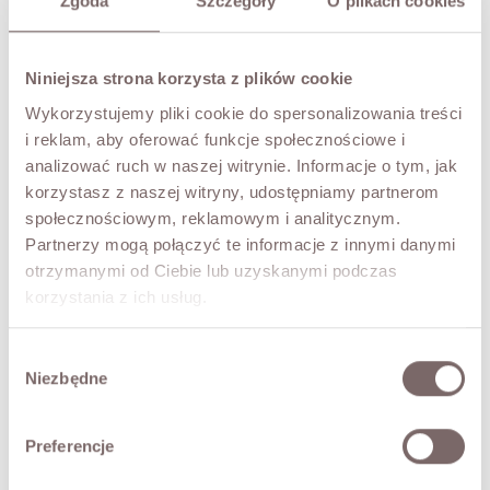
Zgoda
Szczegóły
O plikach cookies
XS
S
M
L
XL
COLOR
Niniejsza strona korzysta z plików cookie
Blue
Wykorzystujemy pliki cookie do spersonalizowania treści
i reklam, aby oferować funkcje społecznościowe i
Ostatnie sztuki!
analizować ruch w naszej witrynie. Informacje o tym, jak
korzystasz z naszej witryny, udostępniamy partnerom
THIS SIZE IS CURRENTLY UNAVAILABLE
społecznościowym, reklamowym i analitycznym.
Enter your email to be notified when it is available
Partnerzy mogą połączyć te informacje z innymi danymi
otrzymanymi od Ciebie lub uzyskanymi podczas
korzystania z ich usług.
NOTIFY ME
Wybór
TRY IT ON VIRTUALLY
NEW!
Niezbędne
zgody
DESCRIPTION
Preferencje
Unique, timeless, and incredibly comfortable jeans,