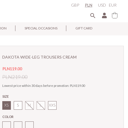
GBP
PLN
USD
EUR

TION
SPECIAL OCCASIONS
GIFT CARD
×
DAKOTA WIDE-LEG TROUSERS CREAM
PLN119.00
PLN219.00
Lowest price within 30 days before promotion:
PLN119.00
SIZE
XS
S
M
L
XXS
COLOR
Dakota