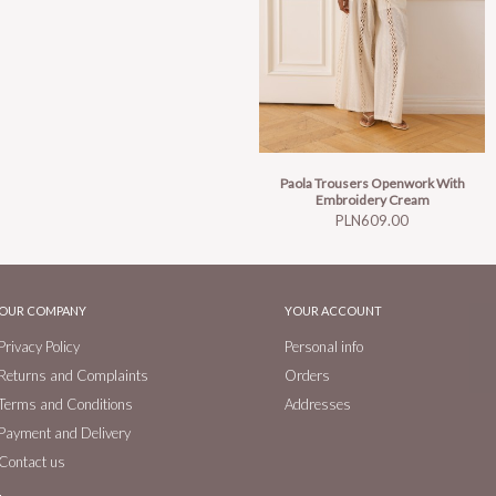
Paola Trousers Openwork With
Embroidery Cream
Price
PLN609.00
OUR COMPANY
YOUR ACCOUNT
Privacy Policy
Personal info
Returns and Complaints
Orders
Terms and Conditions
Addresses
Payment and Delivery
Contact us