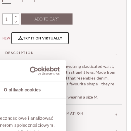
Spodnie
Wide
Leg
ADD TO CART
Cream
TRY IT ON VIRTUALLY
NEW!
DESCRIPTION
Wide-leg Dakota trousers. Drawstring elasticated waist,
four pockets. A relaxed cut with straight legs. Made from
soft, beautifully draping lyocell that resembles denim.
Stylish trousers in the season's favourite shape - they're
bound to become your go-to.
O plikach cookies
The model is 173 cm tall and is wearing a size M.
FABRIC / ADDITIONAL INFORMATION
ołecznościowe i analizować
artnerom społecznościowym,
SIZES