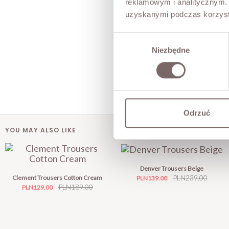
reklamowym i analitycznym. 
uzyskanymi podczas korzysta
Wybór
Niezbędne
zgody
Odrzuć
YOU MAY ALSO LIKE
Denver Trousers Beige
Price
Regular
PLN239.00
Clement Trousers Cotton Cream
PLN139.00
Price
Regular
PLN189.00
PLN129.00
price
price