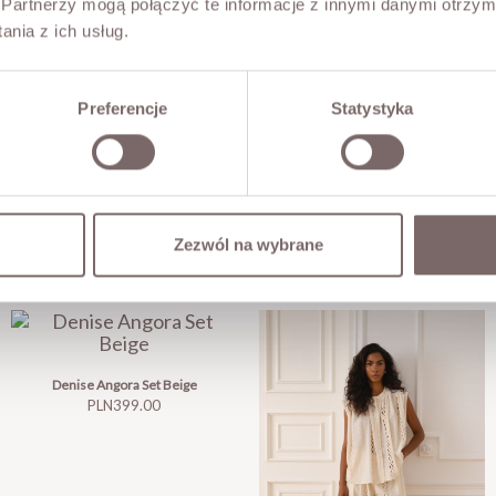
Partnerzy mogą połączyć te informacje z innymi danymi otrzym
nia z ich usług.
Preferencje
Statystyka
Zezwól na wybrane
Denise Angora Set Beige
Price
PLN399.00