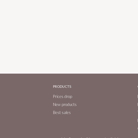
PRODUCTS
Prices drop
New products
Best sales