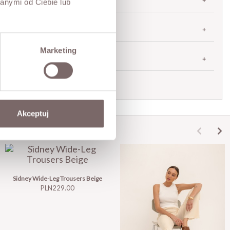
anymi od Ciebie lub
RETURNS
Marketing
SHIPPING
Ask about product
Akceptuj
Sidney Wide-Leg Trousers Beige
Price
PLN229.00