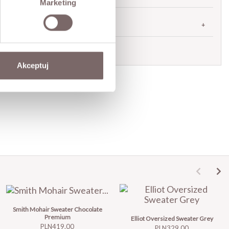
Marketing
SHIPPING
Ask about product
Akceptuj
Smith Mohair Sweater Chocolate
Premium
Elliot Oversized Sweater Grey
Price
PLN419.00
Price
PLN329.00