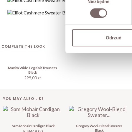
Niezbędne
zgody
Odrzuć
COMPLETE THE LOOK
Maxim Wide-Leg Knit Trousers
Black
299,00 zł
YOU MAY ALSO LIKE
Sam Mohair Cardigan Black
Gregory Wool-Blend Sweater
Black
Price
PLN449.00