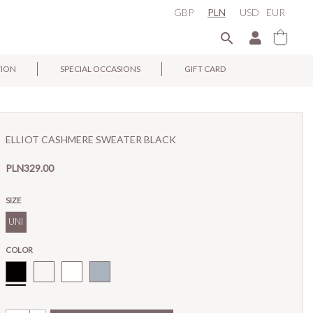
GBP
PLN
USD
EUR

TION
SPECIAL OCCASIONS
GIFT CARD
×
ELLIOT CASHMERE SWEATER BLACK
PLN329.00
SIZE
UNI
COLOR
Black