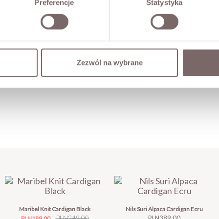
Preferencje
Statystyka
Zezwól na wybrane
Maribel Knit Cardigan Black
Nils Suri Alpaca Cardigan Ecru
Price
Regular
PLN249.00
Price
PLN389.00
PLN189.00