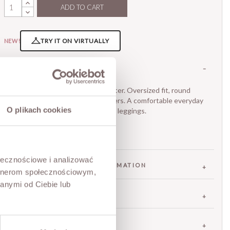
ADD TO CART
TRY IT ON VIRTUALLY
NEW!
DESCRIPTION
Elliot, a cashmere-blend sweater. Oversized fit, round
neckline, and dropped shoulders. A comfortable everyday
O plikach cookies
sweater, perfect with jeans or leggings.
• Made in Poland.
The model is 173 cm tall.
ołecznościowe i analizować
FABRIC / ADDITIONAL INFORMATION
artnerom społecznościowym,
anymi od Ciebie lub
SIZES
RETURNS