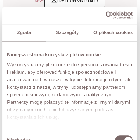
TRY IT ON VIRTUALLY
NEW!
DESCRIPTION
The ROONEY sweater is made for women who love a
Zgoda
Szczegóły
O plikach cookies
touch of nonchalant ease. It stands out with its fluffy
texture, dropped shoulder line, slightly oversized cut and
a delicately sheer knit that lends it lightness. It works
Niniejsza strona korzysta z plików cookie
beautifully with wide-leg jeans as well as more elegant
pieces.
Wykorzystujemy pliki cookie do spersonalizowania treści
• Italian-made
i reklam, aby oferować funkcje społecznościowe i
• 3/4 sleeves
analizować ruch w naszej witrynie. Informacje o tym, jak
• round neckline
korzystasz z naszej witryny, udostępniamy partnerom
• relaxed cut
społecznościowym, reklamowym i analitycznym.
The model is 173 cm tall.
Partnerzy mogą połączyć te informacje z innymi danymi
otrzymanymi od Ciebie lub uzyskanymi podczas
korzystania z ich usług.
FABRIC / ADDITIONAL INFORMATION
Wybór
SIZES