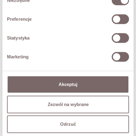
Niezbędne
zgody
RETURNS
Preferencje
SHIPPING
Statystyka
Ask about product
Marketing
YOU MAY ALSO LIKE
Akceptuj
Denise Angora Set Beige
Price
PLN399.00
Zezwól na wybrane
Odrzuć