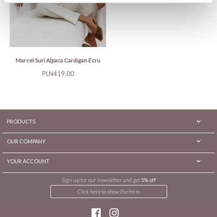
Marcel Suri Alpaca Cardigan Ecru
Price
PLN419.00

PRODUCTS

OUR COMPANY

YOUR ACCOUNT
Sign up for our newsletter and get
5% off
Click here to show the form