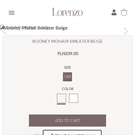

×
ROONEY MOHAIR SWEATER BEIGE
E-mail:
PLN339.00
Pytanie:
SIZE
UNI
COLOR
Rooney
Sweter
Moherowy
Beż
ADD TO CART