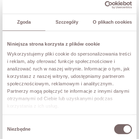
TRY IT ON VIRTUALLY
NEW!
DESCRIPTION
Zgoda
Szczegóły
O plikach cookies
Premium Edition.
The Steven mohair sweater, made with 81% kid mohair.
Niniejsza strona korzysta z plików cookie
Soft, warm and delicate. 3/4 sleeves, a dropped shoulder
line and a round neckline. A wonderful choice for those
Wykorzystujemy pliki cookie do spersonalizowania treści
who love style, quality and everyday comfort.
i reklam, aby oferować funkcje społecznościowe i
• Italian product, premium quality
analizować ruch w naszej witrynie. Informacje o tym, jak
• a natural shedding of fibres is to be expected
korzystasz z naszej witryny, udostępniamy partnerom
The model is 172 cm tall.
społecznościowym, reklamowym i analitycznym.
Partnerzy mogą połączyć te informacje z innymi danymi
otrzymanymi od Ciebie lub uzyskanymi podczas
FABRIC / ADDITIONAL INFORMATION
korzystania z ich usług.
SIZES
Wybór
Niezbędne
zgody
RETURNS