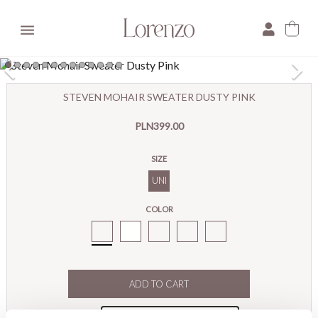

×
STEVEN MOHAIR SWEATER DUSTY PINK
E-mail:
PLN399.00
Pytanie:
SIZE
UNI
COLOR
Steven
Moherowy
Sweter
Brudny
Róż
ADD TO CART
Premium