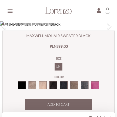

×
MAXWELL MOHAIR SWEATER BLACK
E-mail:
PLN399.00
Pytanie:
SIZE
UNI
COLOR
Black
ADD TO CART