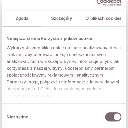
TRY IT ON VIRTUALLY
NEW!
DESCRIPTION
Zgoda
Szczegóły
O plikach cookies
Premium Edition.
The Maxwell mohair sweater, made from 81% kid mohair.
Niniejsza strona korzysta z plików cookie
Soft, warm and delicate. Three-quarter sleeves, dropped
shoulder line and a V-neckline. A wonderful choice for
Wykorzystujemy pliki cookie do spersonalizowania treści
women who love both style and everyday comfort.
i reklam, aby oferować funkcje społecznościowe i
• shedding of fine fibres is a natural characteristic
analizować ruch w naszej witrynie. Informacje o tym, jak
Italian product, premium quality.
korzystasz z naszej witryny, udostępniamy partnerom
The model is 172 cm tall.
społecznościowym, reklamowym i analitycznym.
Partnerzy mogą połączyć te informacje z innymi danymi
otrzymanymi od Ciebie lub uzyskanymi podczas
FABRIC / ADDITIONAL INFORMATION
korzystania z ich usług.
SIZES
Wybór
Niezbędne
zgody
RETURNS