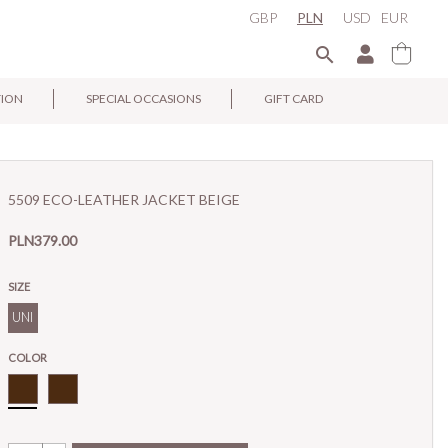
GBP
PLN
USD
EUR

TION
SPECIAL OCCASIONS
GIFT CARD
×
5509 ECO-LEATHER JACKET BEIGE
PLN379.00
SIZE
UNI
COLOR
Brown