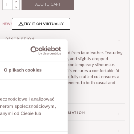
ADD TO CART
TRY IT ON VIRTUALLY
NEW!
DESCRIPTION
A casual, modern jacket crafted from faux leather. Featuring
a zipper closure, a classic collar, and slightly dropped
shoulders, this jacket offers a contemporary silhouette.
O plikach cookies
Elastic trim at the hem and cuffs ensures a comfortable fit
and comfortable wear. The carefully crafted cut ensures a
flattering fit and stylish complement to both casual and
more elegant outfits.
The model is 173 cm tall.
ołecznościowe i analizować
artnerom społecznościowym,
FABRIC / ADDITIONAL INFORMATION
anymi od Ciebie lub
SIZES