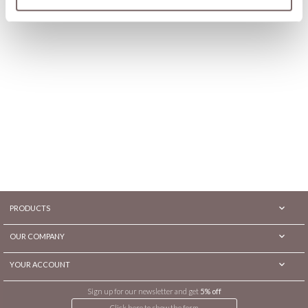

PRODUCTS

OUR COMPANY

YOUR ACCOUNT
Sign up for our newsletter and get
5% off
Click here to show the form