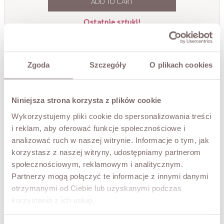
ADD TO CART
Ostatnie sztuki!
TRY IT ON VIRTUALLY
NEW!
Zgoda
Szczegóły
O plikach cookies
DESCRIPTION
A long down coat with a modern cut, finished with striking
Niniejsza strona korzysta z plików cookie
natural fur at the hood. Quilted in an elegant pattern,
with practical pockets and a two-way zip that stylishly
Wykorzystujemy pliki cookie do spersonalizowania treści
defines the silhouette. The ideal choice for fans of a bold,
i reklam, aby oferować funkcje społecznościowe i
urban look.
analizować ruch w naszej witrynie. Informacje o tym, jak
• detachable fur
korzystasz z naszej witryny, udostępniamy partnerom
• zip and snap fastening
społecznościowym, reklamowym i analitycznym.
• sleeves finished with long ribbed cuffs
Partnerzy mogą połączyć te informacje z innymi danymi
• two pockets, one with a decorative detachable pompom
otrzymanymi od Ciebie lub uzyskanymi podczas
The model is 173 cm tall and is wearing a size M.
korzystania z ich usług.
FABRIC / ADDITIONAL INFORMATION