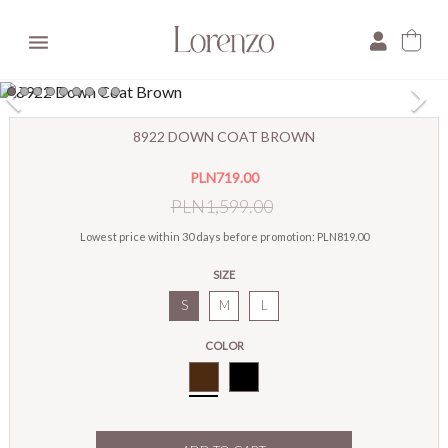

×
8922 DOWN COAT BROWN
E-mail:
PLN719.00
Pytanie:
PLN1,599.00
Lowest price within 30 days before promotion:
PLN819.00
SIZE
S
M
L
COLOR
Brown