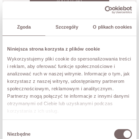
ADD TO CART
TRY IT ON VIRTUALLY
NEW!
Zgoda
Szczegóły
O plikach cookies
DESCRIPTION
A short jacket in soft fleece-wool fabric. Double-breasted
Niniejsza strona korzysta z plików cookie
button closure and two pockets. Wide, open lapels and a
Wykorzystujemy pliki cookie do spersonalizowania treści
relaxed cut. Warm and pleasant to wear, with a lining. An
out-of-the-ordinary jacket that adds elegance to
i reklam, aby oferować funkcje społecznościowe i
everyday outfits.
analizować ruch w naszej witrynie. Informacje o tym, jak
• Made in Poland
korzystasz z naszej witryny, udostępniamy partnerom
• lined
społecznościowym, reklamowym i analitycznym.
The model is 173 cm tall and is wearing a size S.
Partnerzy mogą połączyć te informacje z innymi danymi
otrzymanymi od Ciebie lub uzyskanymi podczas
korzystania z ich usług.
FABRIC / ADDITIONAL INFORMATION
Wybór
SIZES
Niezbędne
zgody