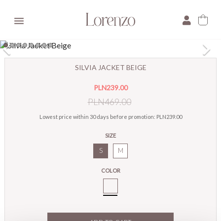

×
SILVIA JACKET BEIGE
E-mail:
PLN239.00
Pytanie:
PLN469.00
Lowest price within 30 days before promotion:
PLN239.00
SIZE
S
M
COLOR
Silvia
Kurtka
Beż