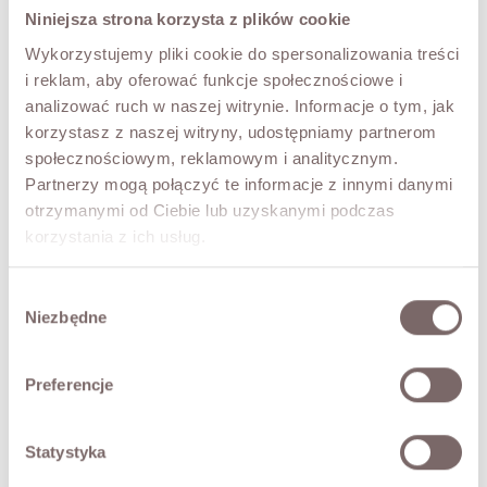
Niniejsza strona korzysta z plików cookie
SIZE
Wykorzystujemy pliki cookie do spersonalizowania treści
XS
S
M
L
i reklam, aby oferować funkcje społecznościowe i
analizować ruch w naszej witrynie. Informacje o tym, jak
COLOR
korzystasz z naszej witryny, udostępniamy partnerom
Monica
społecznościowym, reklamowym i analitycznym.
Sukienka
Satynowa
Partnerzy mogą połączyć te informacje z innymi danymi
Wiązana
otrzymanymi od Ciebie lub uzyskanymi podczas
ADD TO CART
Róż
korzystania z ich usług.
TRY IT ON VIRTUALLY
NEW!
Wybór
Niezbędne
zgody
DESCRIPTION
The elegant Klara dress. Wrap cut, long, slightly flared
Preferencje
sleeves finished with an elastic cuff, V-neckline. Delicate
shoulder pads and gathers at the shoulders. A striking
dress, full of class, for special occasions. Made in Poland.
Statystyka
The model is 173 cm tall and is wearing a size S.