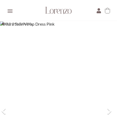

×
E-mail:
Pytanie: