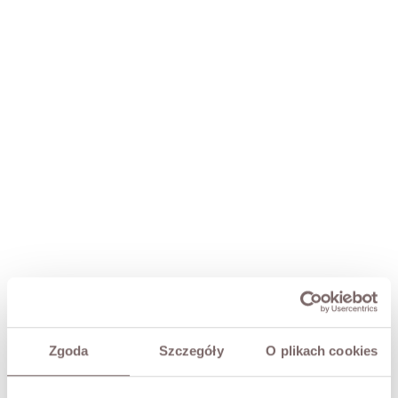
KLARA SATIN WRAP DRESS PINK
PLN199.00
Zgoda
Szczegóły
O plikach cookies
PLN349.00
Lowest price within 30 days before promotion:
PLN349.00