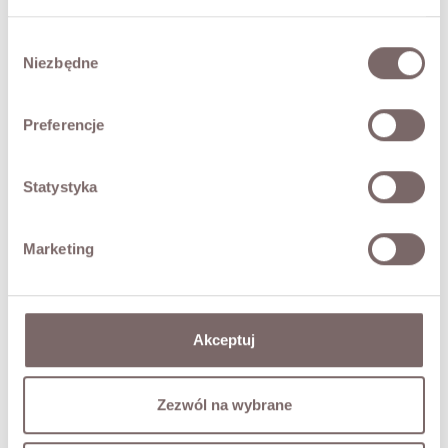
- ruffles at the shoulders
- Italian brand Tensione in
Wybór
Niezbędne
zgody
The model is 173 cm tall and is wearing a size M.
Preferencje
FABRIC / ADDITIONAL INFORMATION
SIZES
Statystyka
RETURNS
Marketing
SHIPPING
Akceptuj
Ask about product
Zezwól na wybrane
COMPLETE THE LOOK