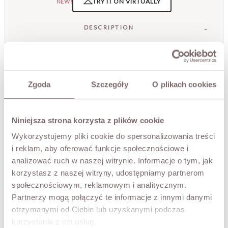
TRY IT ON VIRTUALLY
NEW!
DESCRIPTION
An exceptionally feminine blouse made of delicate, sheer
mesh adorned with a subtle polka dot pattern. Its
lightweight construction and romantic details make it a
perfect addition to the trendiest summer and casual
Zgoda
Szczegóły
O plikach cookies
outfits.
The blouse captivates with its striking ruffles at the
shoulders, adding a touch of lightness and girlish charm to
Niniejsza strona korzysta z plików cookie
the silhouette. The V-neckline with decorative ties
accentuates its subtle character, while the loose fit
Wykorzystujemy pliki cookie do spersonalizowania treści
ensures comfort and ease of wear. The sheer material
i reklam, aby oferować funkcje społecznościowe i
looks beautiful paired with a top or lace bra, creating an
analizować ruch w naszej witrynie. Informacje o tym, jak
incredibly stylish effect.
korzystasz z naszej witryny, udostępniamy partnerom
Delicate trims and the openwork structure of the material
społecznościowym, reklamowym i analitycznym.
lend elegance and make the blouse perfect for both
Partnerzy mogą połączyć te informacje z innymi danymi
everyday wear and special occasions.
otrzymanymi od Ciebie lub uzyskanymi podczas
- sheer material
korzystania z ich usług.
- feminine V-neckline with ties