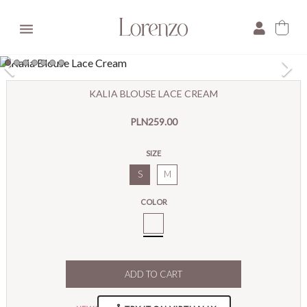

×
KALIA BLOUSE LACE CREAM
E-mail:
PLN259.00
Pytanie:
SIZE
S
M
COLOR
Cream
ADD TO CART