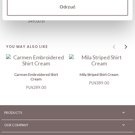
Odrzuć
Q052 Spodnie Jeansowe Wide
Leg White
349,00 zł
YOU MAY ALSO LIKE
Carmen Embroidered Shirt
Mila Striped Shirt Cream
Cream
Price
PLN389.00
Price
PLN289.00

PRODUCTS

OUR COMPANY