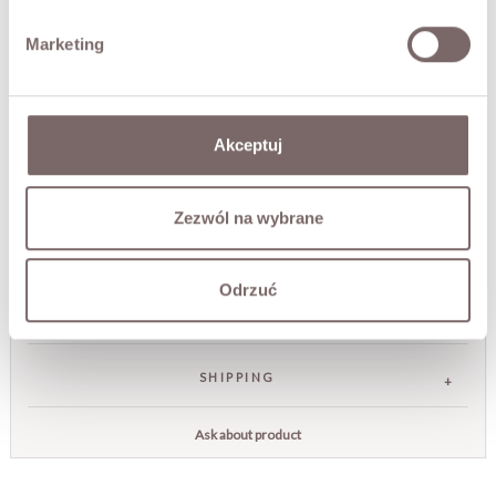
skirt - it works just as well for everyday wear as for more
refined outfits.
Marketing
• Italian brand MOTEL
• high-quality finish
The model is 173 cm tall and is wearing a size M.
Akceptuj
FABRIC / ADDITIONAL INFORMATION
Zezwól na wybrane
SIZES
Odrzuć
RETURNS
SHIPPING
Ask about product