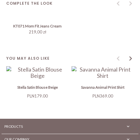
COMPLETE THE LOOK
KT071 Mom Fit Jeans Cream
219,00 zł
YOU MAY ALSO LIKE
Stella Satin Blouse Beige
Savanna Animal Print Shirt
Price
Price
PLN179.00
PLN369.00

PRODUCTS

OUR COMPANY