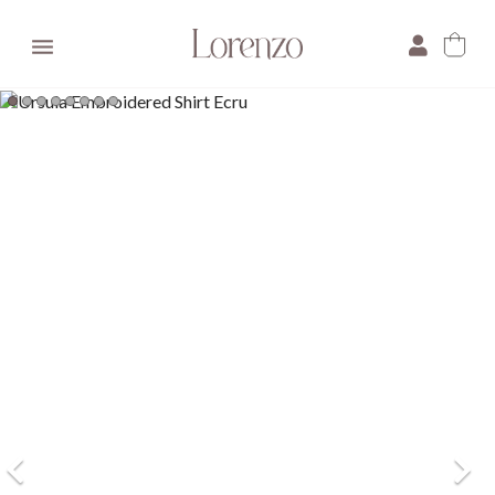

×
E-mail:
Pytanie: