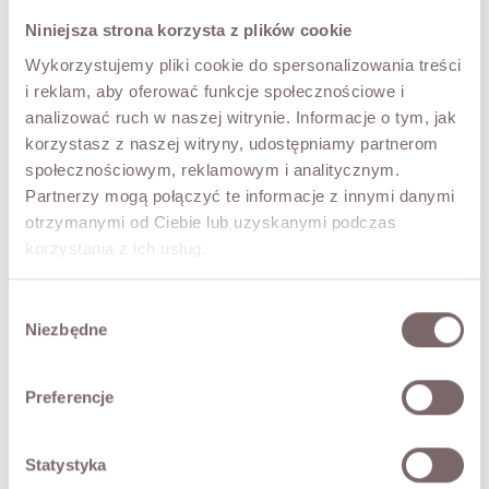
S
M
Niniejsza strona korzysta z plików cookie
COLOR
Wykorzystujemy pliki cookie do spersonalizowania treści
Ecru
i reklam, aby oferować funkcje społecznościowe i
analizować ruch w naszej witrynie. Informacje o tym, jak
korzystasz z naszej witryny, udostępniamy partnerom
ADD TO CART
społecznościowym, reklamowym i analitycznym.
Partnerzy mogą połączyć te informacje z innymi danymi
otrzymanymi od Ciebie lub uzyskanymi podczas
TRY IT ON VIRTUALLY
NEW!
korzystania z ich usług.
DESCRIPTION
Wybór
Subtle, elegant and full of detail. The shirt is made from a
Niezbędne
zgody
lightweight, semi-sheer fabric adorned with delicate floral
embroidery. A classic button closure and stand-up collar
lend the whole a sophisticated character. Slightly puffed
Preferencje
sleeves finished with narrow cuffs emphasise the
romantic style, while the flowing material drapes
beautifully on the figure.
Statystyka
Perfect with light-coloured trousers, denim or an elegant