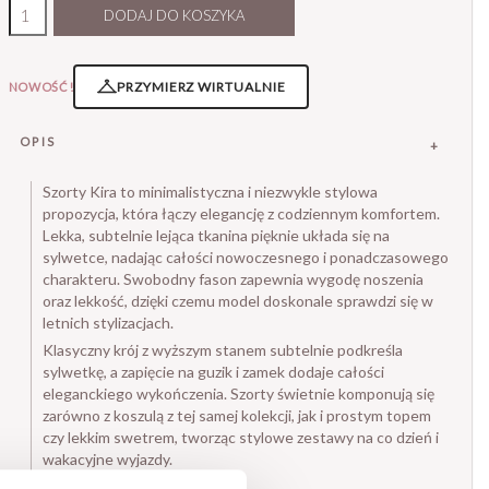
DODAJ DO KOSZYKA
PRZYMIERZ WIRTUALNIE
NOWOŚĆ!
OPIS
Szorty Kira to minimalistyczna i niezwykle stylowa
propozycja, która łączy elegancję z codziennym komfortem.
Lekka, subtelnie lejąca tkanina pięknie układa się na
sylwetce, nadając całości nowoczesnego i ponadczasowego
charakteru. Swobodny fason zapewnia wygodę noszenia
oraz lekkość, dzięki czemu model doskonale sprawdzi się w
letnich stylizacjach.
Klasyczny krój z wyższym stanem subtelnie podkreśla
sylwetkę, a zapięcie na guzik i zamek dodaje całości
eleganckiego wykończenia. Szorty świetnie komponują się
zarówno z koszulą z tej samej kolekcji, jak i prostym topem
czy lekkim swetrem, tworząc stylowe zestawy na co dzień i
wakacyjne wyjazdy.
- Lekka, lejąca tkanina