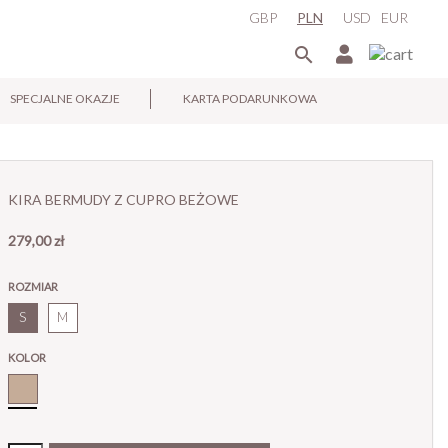
GBP
PLN
USD
EUR

SPECJALNE OKAZJE
KARTA PODARUNKOWA
×
KIRA BERMUDY Z CUPRO BEŻOWE
279,00 zł
ROZMIAR
S
M
KOLOR
Beż