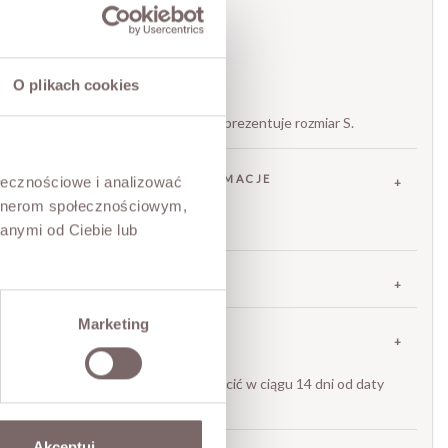
- Zapięcie na guzik i zamek
- Wyższy stan
- Swobodny fason
O plikach cookies
- marka włoska Tensione in
Modelka ma 173 cm wzrostu i prezentuje rozmiar S.
SKŁAD / DODATKOWE INFORMACJE
ołecznościowe i analizować
artnerom społecznościowym,
60% cupro 40% wiskoza
anymi od Ciebie lub
TABELA ROZMIARÓW
Marketing
ZWROT
Zakupiony towar możesz zwrócić w ciągu 14 dni od daty
jego otrzymania.
Akceptuj