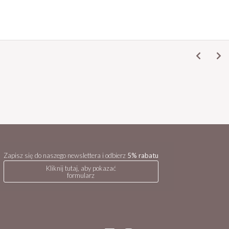
Zapisz się do naszego newslettera i odbierz
5% rabatu
Kliknij tutaj, aby pokazać
formularz