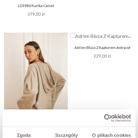
LD3980 Kurtka Camel
Cena
379,00 zł
Adrien Bluza Z Kapturem Antracyt
Cena
229,00 zł
Zgoda
Szczegóły
O plikach cookies
Sofie Bluza Dzianinowa Beż