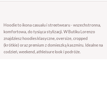
Hoodie to ikona casualu i streetwearu - wszechstronna,
komfortowa, do tysiąca stylizacji. W Butiku Lorenzo
znajdziesz
hoodies klasyczne, oversize, cropped
(krótkie) oraz premium z domieszką kaszmiru
. Idealne na
codzień, weekend, athleisure look i podróże.
Co znajdziesz w kategorii
Hoodies klasyczne
- z kapturem ze sznurkami, kieszenią
kangurką.