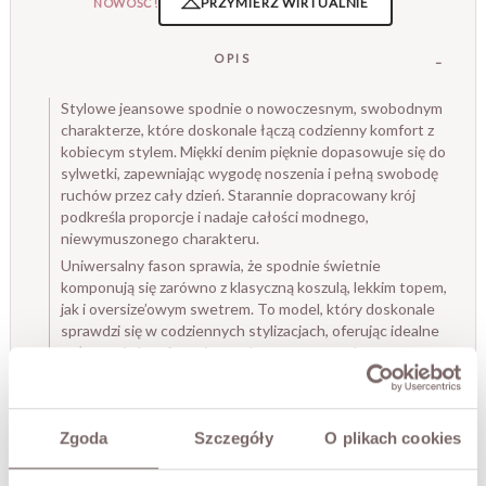
PRZYMIERZ WIRTUALNIE
NOWOŚĆ!
OPIS
Stylowe jeansowe spodnie o nowoczesnym, swobodnym
charakterze, które doskonale łączą codzienny komfort z
kobiecym stylem. Miękki denim pięknie dopasowuje się do
sylwetki, zapewniając wygodę noszenia i pełną swobodę
ruchów przez cały dzień. Starannie dopracowany krój
podkreśla proporcje i nadaje całości modnego,
niewymuszonego charakteru.
Uniwersalny fason sprawia, że spodnie świetnie
komponują się zarówno z klasyczną koszulą, lekkim topem,
jak i oversize’owym swetrem. To model, który doskonale
sprawdzi się w codziennych stylizacjach, oferując idealne
połączenie komfortu i ponadczasowego stylu.
- Krój barrel
- Komfortowe i wygodne w noszeniu
- Zapinane na zamek i guzik
Zgoda
Szczegóły
O plikach cookies
- Kieszenie z przodu i z tyłu