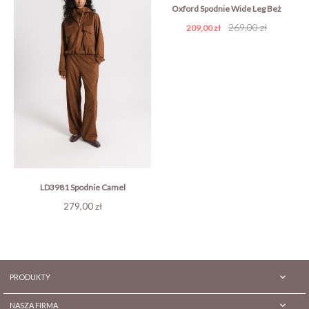
Oxford Spodnie Wide Leg Beż
Cena
Cena
269,00 zł
209,00 zł
podstawowa
LD3981 Spodnie Camel
Cena
279,00 zł

PRODUKTY

NASZA FIRMA