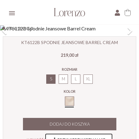

×
KT6122B SPODNIE JEANSOWE BARREL CREAM
219,00 zł
E-mail:
ROZMIAR
Pytanie:
S
M
L
XL
KOLOR
Cream_
DODAJ DO KOSZYKA