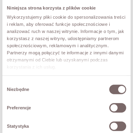
Modelka ma 173 cm wzrostu i prezentuje rozmiar M.
Niniejsza strona korzysta z plików cookie
Wykorzystujemy pliki cookie do spersonalizowania treści
SKŁAD / DODATKOWE INFORMACJE
i reklam, aby oferować funkcje społecznościowe i
analizować ruch w naszej witrynie. Informacje o tym, jak
TABELA ROZMIARÓW
korzystasz z naszej witryny, udostępniamy partnerom
społecznościowym, reklamowym i analitycznym.
ZWROT
Partnerzy mogą połączyć te informacje z innymi danymi
otrzymanymi od Ciebie lub uzyskanymi podczas
korzystania z ich usług.
DOSTAWA
Wybór
Zadaj pytanie o produkt
Niezbędne
zgody
SKOMPLETUJ LOOK
Preferencje
Statystyka