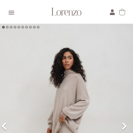

×
E-mail:
Pytanie: