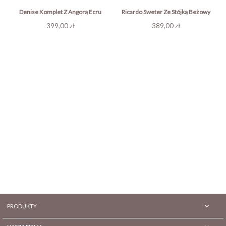
Denise Komplet Z Angorą Ecru
Ricardo Sweter Ze Stójką Beżowy
Cena
Cena
399,00 zł
389,00 zł

PRODUKTY