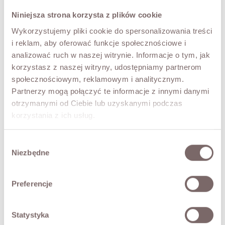
UNI
Niniejsza strona korzysta z plików cookie
KOLOR
Wykorzystujemy pliki cookie do spersonalizowania treści
Beż
i reklam, aby oferować funkcje społecznościowe i
analizować ruch w naszej witrynie. Informacje o tym, jak
korzystasz z naszej witryny, udostępniamy partnerom
DODAJ DO KOSZYKA
społecznościowym, reklamowym i analitycznym.
Partnerzy mogą połączyć te informacje z innymi danymi
otrzymanymi od Ciebie lub uzyskanymi podczas
PRZYMIERZ WIRTUALNIE
NOWOŚĆ!
korzystania z ich usług.
OPIS
Wybór
Elegancki komplet dzianinowy wykonany z miękkiej,
Niezbędne
zgody
przyjemnej w dotyku przędzy z wełny merino, kaszmiru i
wiskozy. Minimalistyczna forma sprawia, że zestaw James
to ponadczasowa pozycja w Twojej garderobie.
Preferencje
• produkt włoski,
• spodnie: w pasie gumka, szerokie, proste nogawki,
Statystyka
gładka dzianina,