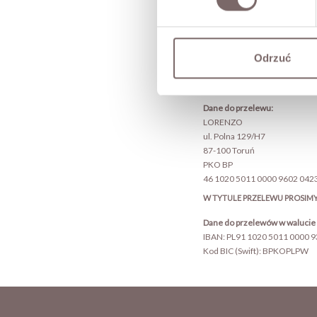
Za złożone zamówienie możes
● PayPo
● PayU
● PayPal
Odrzuć
● karta płatnicza
● Blik
● Przelew tradycyjny na kont
Dane do przelewu:
LORENZO
ul. Polna 129/H7
87-100 Toruń
PKO BP
46 1020 5011 0000 9602 042
W TYTULE PRZELEWU PROSIMY
Dane do przelewów w waluci
IBAN: PL91 1020 5011 0000 
Kod BIC (Swift): BPKOPLPW