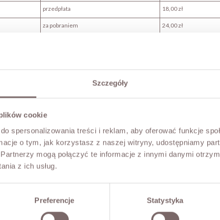
przedpłata
18,00 zł
za pobraniem
24,00 zł
przedpłata
18,00 zł
przedpłata
18,00 zł
za pobraniem
22,00 zł
Szczegóły
tawa od 500 zł firmą kurierską DHL, INPOST oraz DPD - Pickup
 plików cookie
ne są za pośrednictwem Poczty Polskiej i DPD
Forma płatności
Koszt
Czas
do spersonalizowania treści i reklam, aby oferować funkcje sp
ormacje o tym, jak korzystasz z naszej witryny, udostępniamy p
przedpłata
Od 50,00 zł
W za
Partnerzy mogą połączyć te informacje z innymi danymi otrzym
docel
nia z ich usług.
robo
przedpłata
Od 50,00 zł
Do 4
Preferencje
Statystyka