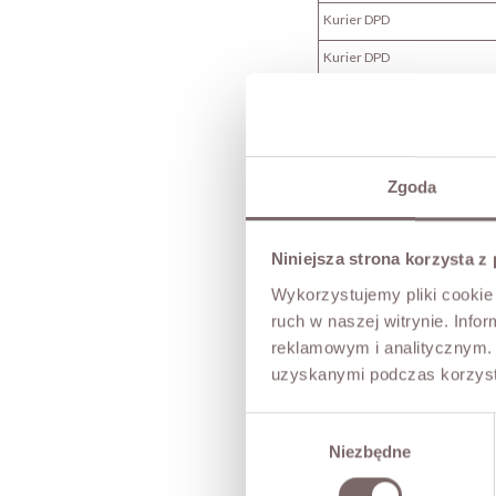
Kurier DPD
Kurier DPD
InPost Paczkomaty 24/7
InPost Kurier
InPost Kurier
Zgoda
Na terenie polski bezpłatna dos
Niniejsza strona korzysta z
Wysyłki zagraniczne realizowa
Przewoźnik
Wykorzystujemy pliki cookie 
ruch w naszej witrynie. Inf
Poczta Polska
reklamowym i analitycznym. 
- Europa
uzyskanymi podczas korzysta
Kurier DPD
Wybór
- Niemcy
Niezbędne
zgody
PŁATNOŚĆ