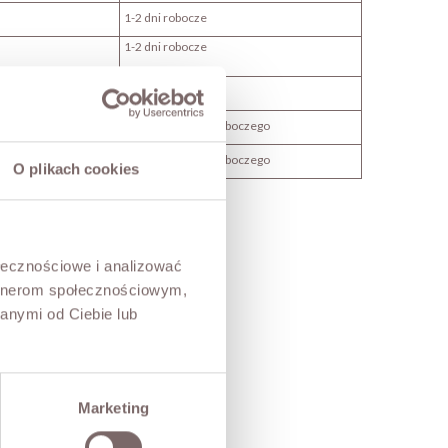
1-2 dni robocze
1-2 dni robocze
1-2 dni robocze
następnego dnia roboczego
następnego dnia roboczego
O plikach cookies
 dostawy
ołecznościowe i analizować
artnerom społecznościowym,
leżności od kraju
anymi od Ciebie lub
owego, od 7 - 10 dni
czych
 dni roboczych
Marketing