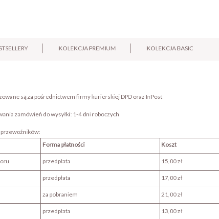
STSELLERY
KOLEKCJA PREMIUM
KOLEKCJA BASIC
lizowane są za pośrednictwem firmy kurierskiej DPD oraz InPost
ania zamówień do wysyłki: 1-4 dni roboczych
z przewoźników:
Forma płatności
Koszt
ioru
przedpłata
15,00 zł
przedpłata
17,00 zł
za pobraniem
21,00 zł
przedpłata
13,00 zł