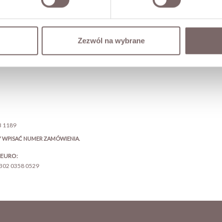
z zapłacić:
Zezwól na wybrane
o
3 1189
 WPISAĆ NUMER ZAMÓWIENIA.
e EURO:
9302 0358 0529