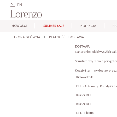
PL
EN
KOLEKCJA
BE
NOWOŚCI
SUMMER SALE
STRONA GŁÓWNA
PŁATNOŚĆ I DOSTAWA
DOSTAWA
Na terenie Polski wysyłki rea
Standardowy termin przygotow
Koszty i terminy dostaw prze
Przewoźnik
DHL - Automaty i Punkty Odb
Kurier DHL
Kurier DHL
DPD - Pickup