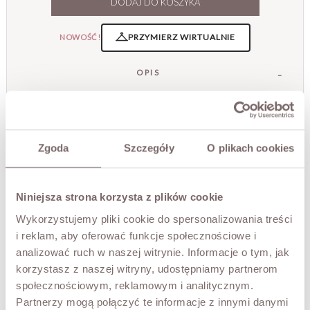
DODAJ DO KOSZYKA
PRZYMIERZ WIRTUALNIE
NOWOŚĆ!
OPIS
Bluzka Federica to subtelna i niezwykle kobieca
propozycja, która zachwyca wykończeniem oraz
wyjątkowym komfortem noszenia. Miękka, elastyczna
bawełna delikatnie otula sylwetkę, zapewniając idealne
Zgoda
Szczegóły
O plikach cookies
dopasowanie i wygodę przez cały dzień. Fason bez
rękawów sprawia, że model doskonale sprawdza się
zarówno jako samodzielny element stylizacji, jak i jako baza
Niniejsza strona korzysta z plików cookie
pod marynarkę czy lekką koszulę.
Dekolt w kształcie litery V pięknie eksponuje linię szyi i
Wykorzystujemy pliki cookie do spersonalizowania treści
nadaje całości lekkości. Ozdobna falbana z koronki i tiulu
i reklam, aby oferować funkcje społecznościowe i
przy dekolcie stanowi wyjątkowy detal, który dodaje
analizować ruch w naszej witrynie. Informacje o tym, jak
topowi romantycznego uroku i eleganckiego charakteru.
korzystasz z naszej witryny, udostępniamy partnerom
To idealna propozycja do jeansów, spódnic oraz
społecznościowym, reklamowym i analitycznym.
klasycznych spodni, tworząc stylowe i ponadczasowe
zestawy.
Partnerzy mogą połączyć te informacje z innymi danymi