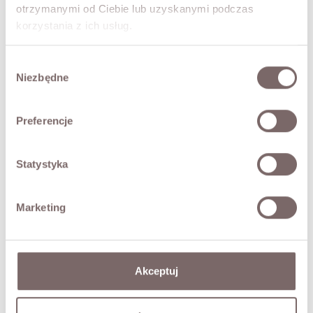
otrzymanymi od Ciebie lub uzyskanymi podczas
- Dekolt w kształcie V
korzystania z ich usług.
- Ozdobna falbana z koronki i tiulu
- Szerokie ramiączka
- Miękka i elastyczna tkanina bawełniana
Wybór
Niezbędne
Modelka ma 173 cm wzrostu i prezentuje rozmiar M.
zgody
SKŁAD / DODATKOWE INFORMACJE
Preferencje
TABELA ROZMIARÓW
Statystyka
ZWROT
Marketing
DOSTAWA
Akceptuj
Zadaj pytanie o produkt