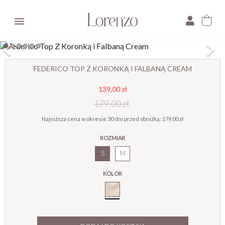

×
FEDERICO TOP Z KORONKĄ I FALBANĄ CREAM
139,00 zł
E-mail:
179,00 zł
Pytanie:
Najniższa cena w okresie 30 dni przed obniżką:
179,00 zł
ROZMIAR
S
M
KOLOR
Cream_