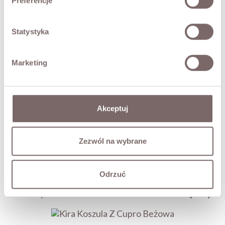
Preferencje
ZWROT
Statystyka
DOSTAWA
Marketing
Zadaj pytanie o produkt
SKOMPLETUJ LOOK
Akceptuj
Zezwól na wybrane
RD9135 Spodnie Jeansowe Wide Leg Blue
229,00 zł
Odrzuć
MOŻE CIĘ ZAINTERESOWAĆ