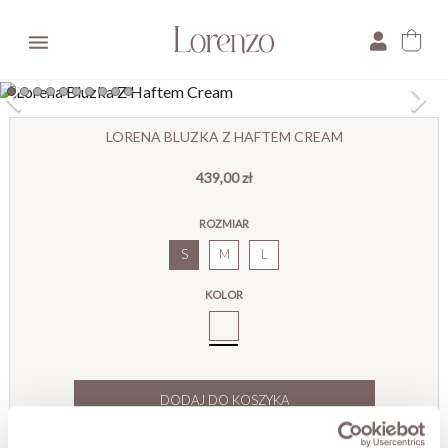

×
LORENA BLUZKA Z HAFTEM CREAM
439,00 zł
E-mail:
ROZMIAR
Pytanie:
S
M
L
KOLOR
Cream_
DODAJ DO KOSZYKA