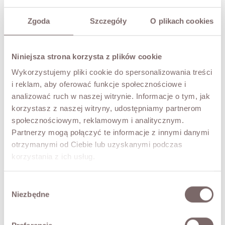
PRZYMIERZ WIRTUALNIE
NOWOŚĆ!
Zgoda
Szczegóły
O plikach cookies
OPIS
Romantyczna, lekka i wyjątkowo kobieca. Bluzka LORENA
Niniejsza strona korzysta z plików cookie
wykonana jest z delikatnej, półtransparentnej tkaniny
zdobionej subtelnym haftem w motywie roślinnym, który
Wykorzystujemy pliki cookie do spersonalizowania treści
nadaje jej eleganckiego, dopracowanego charakteru.
i reklam, aby oferować funkcje społecznościowe i
Model z zabudowanym dekoltem wykończonym delikatną
analizować ruch w naszej witrynie. Informacje o tym, jak
koronką, z długimi rękawami zakończonymi mankietem.
korzystasz z naszej witryny, udostępniamy partnerom
Luźniejszy fason pięknie układa się na sylwetce i sprawdzi
społecznościowym, reklamowym i analitycznym.
się zarówno w codziennych stylizacjach z jeansami, jak i w
Partnerzy mogą połączyć te informacje z innymi danymi
bardziej eleganckim wydaniu.
otrzymanymi od Ciebie lub uzyskanymi podczas
• produkt włoski marki TENSIONE IN
korzystania z ich usług.
Modelka ma 173 cm wzrostu i prezentuje rozmiar S.
Wybór
SKŁAD / DODATKOWE INFORMACJE
Niezbędne
zgody
TABELA ROZMIARÓW