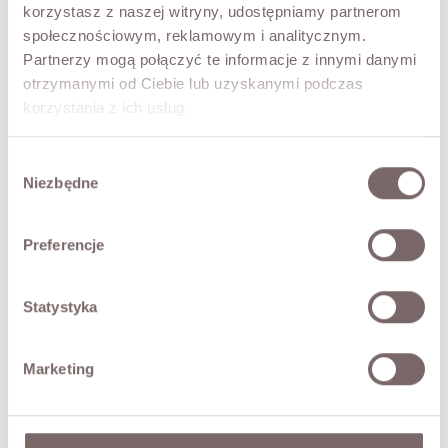
korzystasz z naszej witryny, udostępniamy partnerom
Model doskonale sprawdzi się zarówno w codziennych
społecznościowym, reklamowym i analitycznym.
stylizacjach z jeansami, jak i w komplecie ze spódnicą,
tworząc romantyczny i niezwykle stylowy look.
Partnerzy mogą połączyć te informacje z innymi danymi
- transparentny materiał
otrzymanymi od Ciebie lub uzyskanymi podczas
korzystania z ich usług.
- koronkowe wykończenia
- rozszerzane rękawy
- dekolt V zapinany na guziki
Wybór
Niezbędne
- styl boho chic
zgody
- marka włoska Motel
Modelka ma 173 cm wzrostu i prezentuje rozmiar M.
Preferencje
SKŁAD / DODATKOWE INFORMACJE
Statystyka
TABELA ROZMIARÓW
Marketing
ZWROT