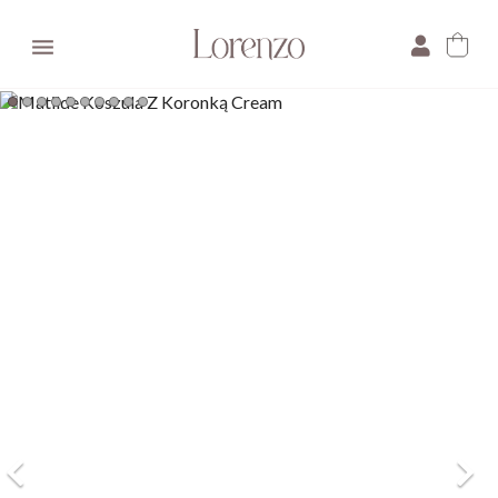

×
E-mail:
Pytanie: