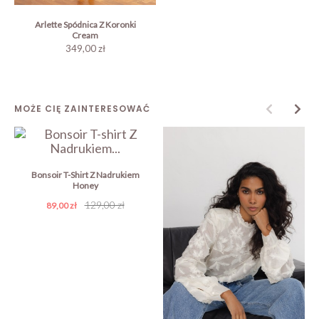
Arlette Spódnica Z Koronki
Cream
349,00 zł
MOŻE CIĘ ZAINTERESOWAĆ
Bonsoir T-Shirt Z Nadrukiem
Honey
Cena
Cena
129,00 zł
89,00 zł
podstawowa