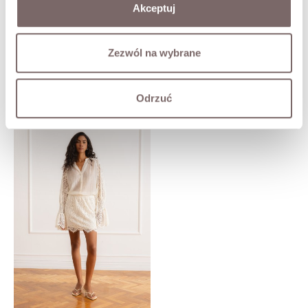
Akceptuj
DOSTAWA
Zadaj pytanie o produkt
Zezwól na wybrane
SKOMPLETUJ LOOK
Odrzuć