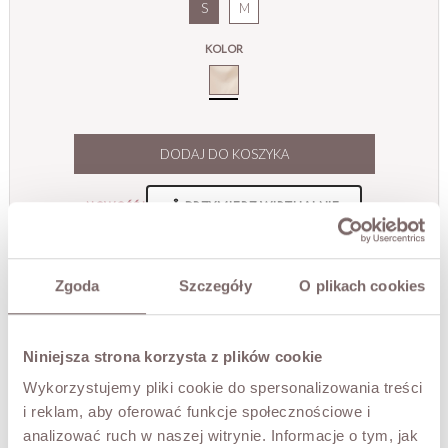
S
M
KOLOR
Cream_
DODAJ DO KOSZYKA
PRZYMIERZ WIRTUALNIE
NOWOŚĆ!
OPIS
Zgoda
Szczegóły
O plikach cookies
Romantyczna bluzka wykonana z lekkiej, delikatnie
transparentnej tkaniny o subtelnej strukturze, która
nadaje całości niezwykle kobiecego i boho charakteru.
Niniejsza strona korzysta z plików cookie
Zwiewny fason pięknie układa się na sylwetce,
zapewniając lekkość i komfort noszenia. Ozdobne
Wykorzystujemy pliki cookie do spersonalizowania treści
koronkowe wykończenia przy dekolcie oraz efektowne
i reklam, aby oferować funkcje społecznościowe i
rozszerzane rękawy dodają całości wyjątkowej elegancji i
analizować ruch w naszej witrynie. Informacje o tym, jak
subtelności.