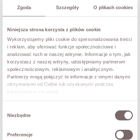
PRZYMIERZ WIRTUALNIE
NOWOŚĆ!
Zgoda
Szczegóły
O plikach cookies
OPIS
Niniejsza strona korzysta z plików cookie
Sweter o klasycznym kroju z alpaki suri, która jest znacznie
delikatniejsza od standardowej, charakteryzuje się
Wykorzystujemy pliki cookie do spersonalizowania treści
cieńszym, jedwabistym włóknem, dzięki czemu sweter jest
i reklam, aby oferować funkcje społecznościowe i
niezwykle miękki i przyjemny. Okrągły dekolt, długie
analizować ruch w naszej witrynie. Informacje o tym, jak
rękawy, linia ramion mocno obniżona. Produkt polski.
korzystasz z naszej witryny, udostępniamy partnerom
społecznościowym, reklamowym i analitycznym.
SKŁAD / DODATKOWE INFORMACJE
Partnerzy mogą połączyć te informacje z innymi danymi
otrzymanymi od Ciebie lub uzyskanymi podczas
korzystania z ich usług.
TABELA ROZMIARÓW
Wybór
ZWROT
Niezbędne
zgody
DOSTAWA
Preferencje