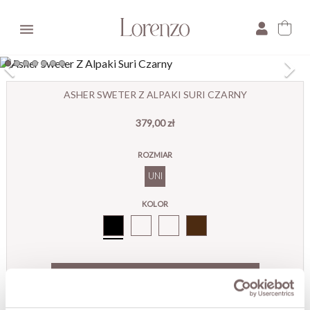

×
ASHER SWETER Z ALPAKI SURI CZARNY
379,00 zł
E-mail:
ROZMIAR
Pytanie:
UNI
KOLOR
Czarny
DODAJ DO KOSZYKA