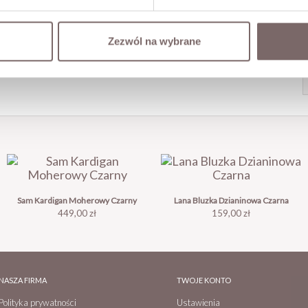
Zezwól na wybrane
Sam Kardigan Moherowy Czarny
Lana Bluzka Dzianinowa Czarna
Cena
Cena
449,00 zł
159,00 zł
NASZA FIRMA
TWOJE KONTO
Polityka prywatności
Ustawienia