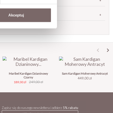
DOSTAWA
Akceptuj
Zadaj pytanie o produkt
Maribel Kardigan Dzianinowy
Sam Kardigan Moherowy Antracyt
Czarny
Cena
449,00 zł
Cena
Cena
249,00 zł
189,00 zł
podstawowa
Zapisz się do naszego newslettera i odbierz
5% rabatu