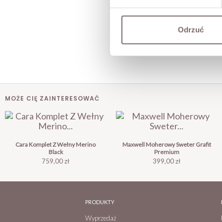
Odrzuć
MOŻE CIĘ ZAINTERESOWAĆ
Cara Komplet Z Wełny Merino
Maxwell Moherowy Sweter Grafit
Black
Premium
Cena
Cena
759,00 zł
399,00 zł
PRODUKTY
Wyprzedaż