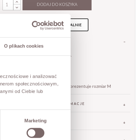
DODAJ DO KOSZYKA
PRZYMIERZ WIRTUALNIE
NOWOŚĆ!
OPIS
O plikach cookies
Cienki, wełniany sweter LARS.
• dekolt V,
• długie rękawy,
ołecznościowe i analizować
• luźny krój.
artnerom społecznościowym,
Modelka ma 173 cm wzrostu i prezentuje rozmiar M
anymi od Ciebie lub
SKŁAD / DODATKOWE INFORMACJE
Marketing
TABELA ROZMIARÓW
ZWROT