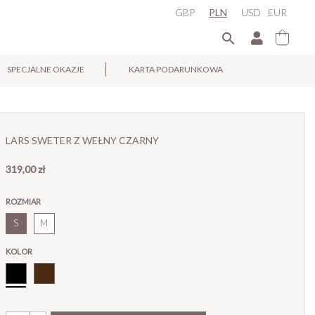
GBP
PLN
USD
EUR

SPECJALNE OKAZJE
KARTA PODARUNKOWA
×
LARS SWETER Z WEŁNY CZARNY
319,00 zł
ROZMIAR
S
M
KOLOR
Czarny