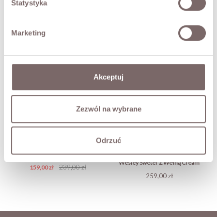
Statystyka
TABELA ROZMIARÓW
Marketing
ZWROT
DOSTAWA
Akceptuj
Zadaj pytanie o produkt
Zezwól na wybrane
MOŻE CIĘ ZAINTERESOWAĆ
Odrzuć
Carol Kardigan Camel
Wesley Sweter Z Wełną Cream
Cena
Cena
239,00 zł
159,00 zł
Cena
259,00 zł
podstawowa