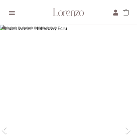

×
E-mail:
Pytanie: