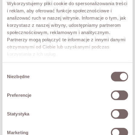
UNI
Wykorzystujemy pliki cookie do spersonalizowania treści
i reklam, aby oferować funkcje społecznościowe i
KOLOR
analizować ruch w naszej witrynie. Informacje o tym, jak
Ecru
korzystasz z naszej witryny, udostępniamy partnerom
społecznościowym, reklamowym i analitycznym.
Partnerzy mogą połączyć te informacje z innymi danymi
DODAJ DO KOSZYKA
otrzymanymi od Ciebie lub uzyskanymi podczas
korzystania z ich usług.
PRZYMIERZ WIRTUALNIE
NOWOŚĆ!
Wybór
Niezbędne
OPIS
zgody
Moherowy sweter LUCAS. Luźny krój, okrągły dekolt. Linia
Preferencje
ramion obniżona, na rękawach ozdobne przeszycia.
Stylowy, miękki i przyjemny w dotyku sweter dla kobiet
ceniących sobie na co dzień wygodę i elegancję. Produkt
Statystyka
włoski.
SKŁAD / DODATKOWE INFORMACJE
Marketing