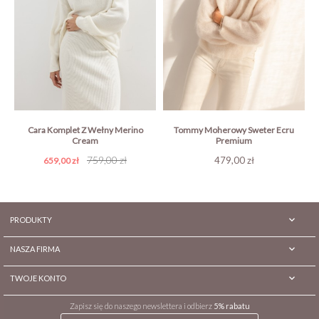
Cara Komplet Z Wełny Merino
Tommy Moherowy Sweter Ecru
Cream
Premium
Cena
Cena
759,00 zł
Cena
479,00 zł
659,00 zł
podstawowa

PRODUKTY

NASZA FIRMA

TWOJE KONTO
Zapisz się do naszego newslettera i odbierz
5% rabatu