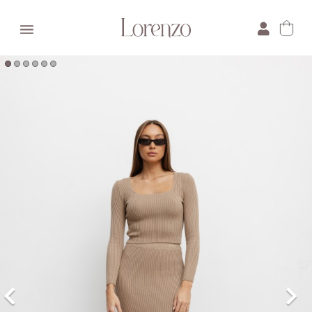

×
E-mail:
Pytanie: