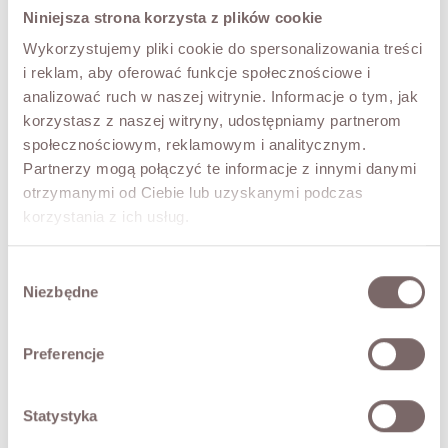
Niniejsza strona korzysta z plików cookie
ROZMIAR
Wykorzystujemy pliki cookie do spersonalizowania treści
UNI
i reklam, aby oferować funkcje społecznościowe i
analizować ruch w naszej witrynie. Informacje o tym, jak
KOLOR
korzystasz z naszej witryny, udostępniamy partnerom
Camel
społecznościowym, reklamowym i analitycznym.
Partnerzy mogą połączyć te informacje z innymi danymi
otrzymanymi od Ciebie lub uzyskanymi podczas
DODAJ DO KOSZYKA
korzystania z ich usług.
PRZYMIERZ WIRTUALNIE
NOWOŚĆ!
Wybór
Niezbędne
zgody
OPIS
Komplet z miękkiej, elastycznej i delikatnie prążkowanej
Preferencje
dzianiny. Długa ołówkowa spódnica z gumką w pasie i top
z długim rękawem i kwadratowym dekoltem. Przepiękny
zestaw, który będziesz chciała nosić codziennie.
Statystyka
Modelka ma 173 cm wzrostu.