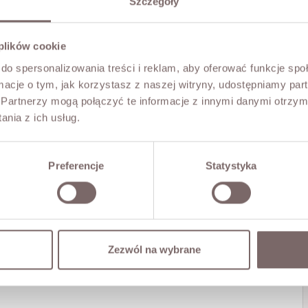
Szczegóły
 plików cookie
do spersonalizowania treści i reklam, aby oferować funkcje sp
ormacje o tym, jak korzystasz z naszej witryny, udostępniamy p
Partnerzy mogą połączyć te informacje z innymi danymi otrzym
nia z ich usług.
Preferencje
Statystyka
Zezwól na wybrane