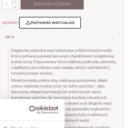
DODAJ DO KOSZYKA
PRZYMIERZ WIRTUALNIE
NOWOŚĆ!
OPIS
Elegancka sukienka maxi wykonana z efektownej koronki,
która zachwyca ponadczasowym charakterem i wyjątkową
kobiecością. Dopasowany fason pięknie podkreśla sylwetkę,
a delikatny, koronkowy wzór nadaje całości subtelności i
romantycznego wyrazu.
Model posiada praktyczną, odpinaną podszewkę, dzięki
czemu sukienkę można nosić na różne sposoby – jako
klasyczną, elegancką kreację lub wykorzystać samą
koronkową warstwę do tworzenia bardziej odważnych,
warstwowych stylizacji. Długie rękawy oraz długość maxi
sprawiają, że model prezentuje się niezwykle szykownie i
sprawdzi się zarówno podczas uroczystości rodzinnych,
przyjęć, jak i wyjątkowych wieczornych wyjść.
To propozycja dla kobiet, które cenią elegancję, komfort