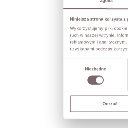
Zgoda
Niniejsza strona korzysta z
Wykorzystujemy pliki cookie 
ruch w naszej witrynie. Inf
reklamowym i analitycznym. 
uzyskanymi podczas korzysta
Wybór
Niezbędne
zgody
Odrzuć