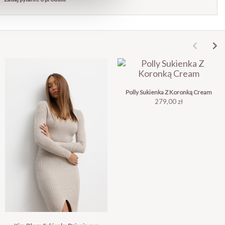
Polly Sukienka Z Koronką Cream
Cena
279,00 zł