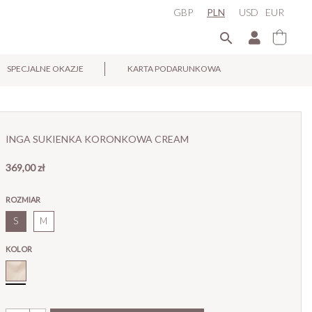
GBP
PLN
USD
EUR

SPECJALNE OKAZJE
KARTA PODARUNKOWA
×
INGA SUKIENKA KORONKOWA CREAM
369,00 zł
ROZMIAR
S
M
KOLOR
Cream_