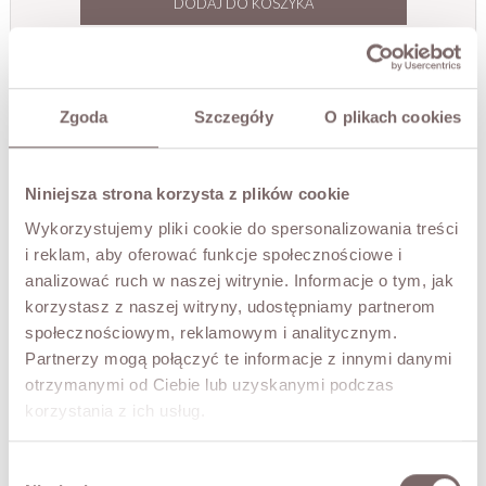
DODAJ DO KOSZYKA
PRZYMIERZ WIRTUALNIE
NOWOŚĆ!
OPIS
Zgoda
Szczegóły
O plikach cookies
Sukienka Bernadette to kwintesencja kobiecej elegancji i
subtelnego luksusu. Delikatnie satynowa tkanina miękko
Niniejsza strona korzysta z plików cookie
układa się na sylwetce, tworząc płynny, świetlisty efekt
Wykorzystujemy pliki cookie do spersonalizowania treści
przy każdym ruchu. Fason do kolan zachwyca lekkością i
harmonijnymi proporcjami, a dekolt w kształcie litery V
i reklam, aby oferować funkcje społecznościowe i
pięknie podkreśla linię szyi i dodaje całości wyjątkowo
analizować ruch w naszej witrynie. Informacje o tym, jak
kobiecego charakteru.
korzystasz z naszej witryny, udostępniamy partnerom
Elastyczna gumka w talii oraz pasek do wiązania pozwalają
społecznościowym, reklamowym i analitycznym.
subtelnie zaakcentować sylwetkę i dopasować fason do
Partnerzy mogą połączyć te informacje z innymi danymi
własnych preferencji. Długie rękawy zakończone delikatną
otrzymanymi od Ciebie lub uzyskanymi podczas
gumką nadają sukience lekkości i eleganckiego
wykończenia. To model stworzony z myślą o kobietach,
korzystania z ich usług.
które cenią ponadczasowy styl, komfort i wyrafinowaną
prostotę.
Wybór
- Długość do kolan