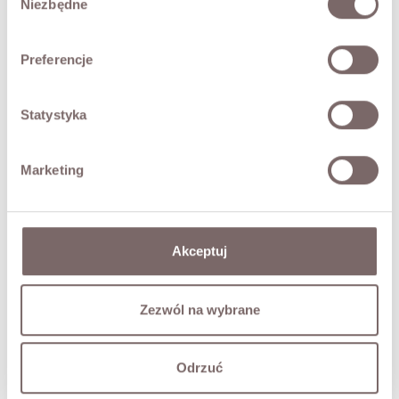
Niezbędne
zgody
- Dekolt w kształcie litery V
- Gumka w talii i pasek do wiązania
Preferencje
- Długie rękawy zakończone gumką
- Delikatnie satynowa tkanina
- Włoska marka Giorgia Giannini
Statystyka
Modelka ma 173 cm wzrostu i prezentuje rozmiar M.
Marketing
SKŁAD / DODATKOWE INFORMACJE
TABELA ROZMIARÓW
Akceptuj
ZWROT
Zezwól na wybrane
DOSTAWA
Odrzuć
Zadaj pytanie o produkt