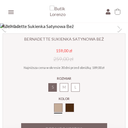

×
BERNADETTE SUKIENKA SATYNOWA BEŻ
159,00 zł
E-mail:
259,00 zł
Pytanie:
Najniższa cena w okresie 30 dni przed obniżką:
189,00 zł
ROZMIAR
S
M
L
KOLOR
Beż