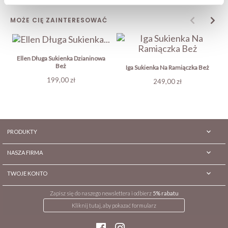
MOŻE CIĘ ZAINTERESOWAĆ
Ellen Długa Sukienka Dzianinowa
Beż
Iga Sukienka Na Ramiączka Beż
Cena
199,00 zł
Cena
249,00 zł

PRODUKTY

NASZA FIRMA

TWOJE KONTO
Zapisz się do naszego newslettera i odbierz
5% rabatu
Kliknij tutaj, aby pokazać formularz